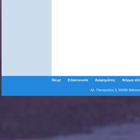
Ski.gr
Επικοινωνία
Διαφημίσεις
Φόρμα αίτ
Αλ. Παναγούλη 3, 59200 Νάου