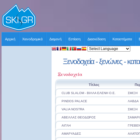
Αρχική
Χιονοδρομικά
Διαμονή
Εστίαση
Διασκέδαση
Καταστήματα
Ξενοδοχεία - ξενώνες - κατα
Ξενοδοχεία
Τίτλος
Πε
CLUB SLALOM - ΒΙΛΛΑ ΕΛΕΝΗ Ο.Ε.
ΣΜΙΞΗ
PINDOS PALACE
ΛΑΒΔΑ
VALIA NOSTRA
ΣΜΙΞΗ
ΑΒΕΛΛΑΣ ΘΕΟΔΩΡΟΣ
ΣΑΜΑΡΙ
ΑΙΓΛΗ
ΓΡΕΒΕ
ΑΜΑΡΥΑΔΕΣ
ΑΛΑΤΟ