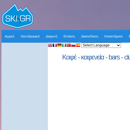
Αρχική
Χιονοδρομικά
Διαμονή
Εστίαση
Διασκέδαση
Καταστήματα
Καφέ - καφενεία - bars - cl