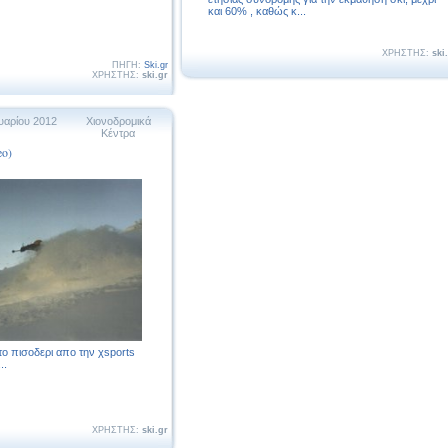
και 60% , καθώς κ...
ΧΡΗΣΤΗΣ:
ski
ΠΗΓΗ:
Ski.gr
ΧΡΗΣΤΗΣ:
ski.gr
υαρίου 2012
Χιονοδρομικά
Κέντρα
o)
ο πισοδερι απο την χsports
..
ΧΡΗΣΤΗΣ:
ski.gr