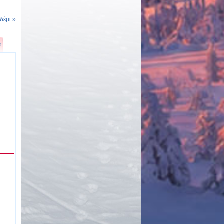
έρι »
Σ