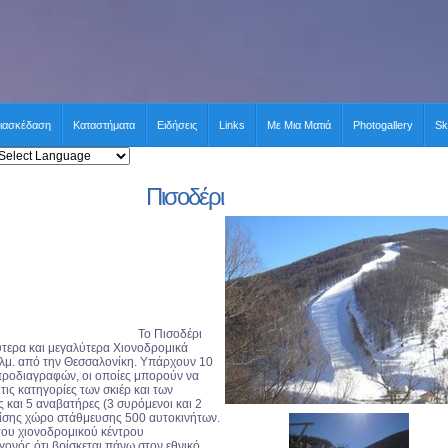
ιασκέδαση
Καταστήματα
Ειδήσεις
Links
Με Μια Ματιά
Photogallery
Sk
Πισοδέρι
Το Πισοδέρι
λύτερα και μεγαλύτερα Χιονοδρομικά
χλμ. από την Θεσσαλονίκη. Υπάρχουν 10
προδιαγραφών, οι οποίες μπορούν να
ις κατηγορίες των σκιέρ και των
και 5 αναβατήρες (3 συρόμενοι και 2
 επίσης χώρο στάθμευσης 500 αυτοκινήτων.
 του χιονοδρομικού κέντρου
γονός ότι βρίσκεται πάνω στον εθνικό