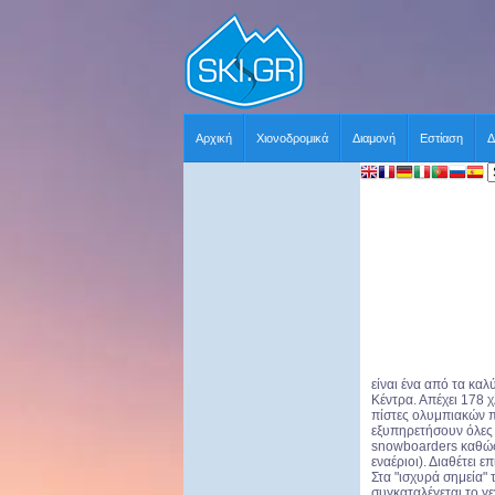
Αρχική
Χιονοδρομικά
Διαμονή
Εστίαση
Δ
είναι ένα από τα κα
Κέντρα. Απέχει 178 
πίστες ολυμπιακών 
εξυπηρετήσουν όλες τ
snowboarders καθώς 
εναέριοι). Διαθέτει
Στα "ισχυρά σημεία"
συγκαταλέγεται το γε