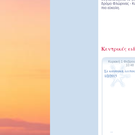
δρόμο Φλώρινας - Κα
πιο εύκολη.
Κεντρικές ειδ
Κυριακή 1 Φεβρου
10:48
Σε κανονικη λειτο
1/2/2015
...