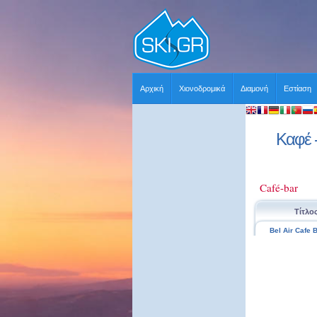
Αρχική
Χιονοδρομικά
Διαμονή
Εστίαση
Καφέ -
Café-bar
Τίτλο
Bel Air Cafe 