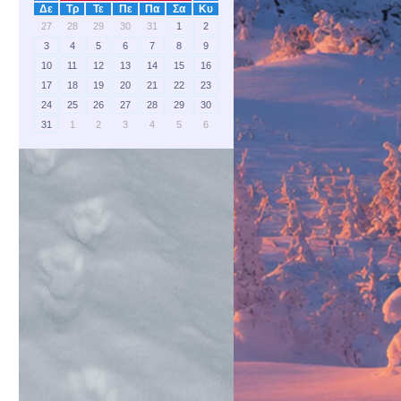
Δε
Τρ
Τε
Πε
Πα
Σα
Κυ
27
28
29
30
31
1
2
3
4
5
6
7
8
9
10
11
12
13
14
15
16
17
18
19
20
21
22
23
24
25
26
27
28
29
30
31
1
2
3
4
5
6