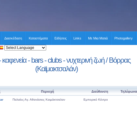
Διασκέδαση
Καταστήματα
Ειδήσεις
Links
Με Μια Ματιά
Photogallery
 καφενεία - bars - clubs - νυχτερινή ζωή / Βόρρας
(Καϊμακτσαλάν)
ς
Περιοχή
Διεύθυνση
Τηλέφωνα
Bar
Παλαίος Αγ. Αθανάσιος Καιμάκτσαλαν
Εμπορικό Κέντρο