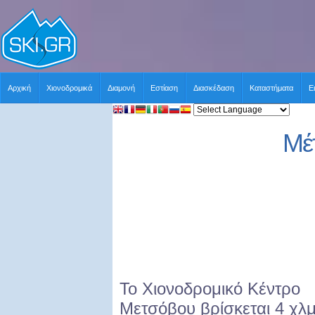
Αρχική
Χιονοδρομικά
Διαμονή
Εστίαση
Διασκέδαση
Καταστήματα
Ε
Μέ
Το Χιονοδρομικό Κέντρο
Μετσόβου
βρίσκεται 4 χλμ