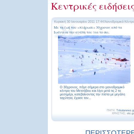
Κεντρικές ειδήσει
Κυριακή 30 Ιανουαρίου 2011 17:44
Χιονοδρομικά Κέντρ
Με τη ζωή του «πλήρωσε» 30χρονος από τα
Ιωάννινα την αγάπη του για το σκι.
Ο 30χρονος, πήγε σήμερα στο χιονοδρομικό
κέντρο του Μετσόβου και λίγο μετά τις 2 το
μεσημέρι, κατεβαίνοντας την πίστα με μεγάλη
ταχύτητα, έχασε τον...
ΠΗΓΗ:
Trikalanews.g
ΧΡΗΣΤΗΣ:
ski.g
ΠΕΡΙΣΣΟΤΕΡΕ