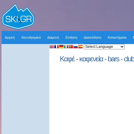
Αρχική
Χιονοδρομικά
Διαμονή
Εστίαση
Διασκέδαση
Καταστήματα
Καφέ - καφενεία - bars - clu