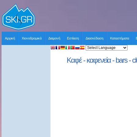
Αρχική
Χιονοδρομικά
Διαμονή
Εστίαση
Διασκέδαση
Καταστήματα
Καφέ - καφενεία - bars - c