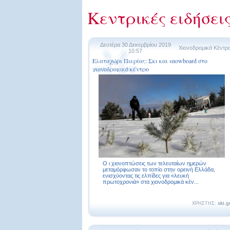
Κεντρικές ειδήσει
Δευτέρα 30 Δεκεμβρίου 2019
Χιονοδρομικά Κέντρ
10:57
Ελατοχώρι Πιερίας: Σκι και snowboard στο
χιονοδρομικό κέντρο
Ο ι χιονοπτώσεις των τελευταίων ημερών
μεταμόρφωσαν το τοπίο στην ορεινή Ελλάδα,
ενισχύοντας τις ελπίδες για «λευκή
πρωτοχρονιά» στα χιονοδρομικά κέν...
ΧΡΗΣΤΗΣ:
ski.g