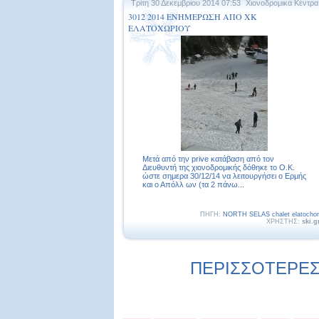
Τρίτη 30 Δεκεμβρίου 2014 07:53
Χιονοδρομικά Κέντρα
3012 2014 ΕΝΗΜΕΡΩΣΗ ΑΠΟ ΧΚ
ΕΛΑΤΟΧΩΡΙΟΥ
Μετά από την prive κατάβαση από τον
Διευθυντή της χιονοδρομικής δόθηκε το O.K.
ώστε σημερα 30/12/14 να λειτουργήσει ο Ερμής
και ο Απόλλ ων (τα 2 πάνω...
ΠΗΓΗ:
NORTH SELAS chalet elatochor
ΧΡΗΣΤΗΣ:
ski.g
ΠΕΡΙΣΣΟΤΕΡΕΣ 