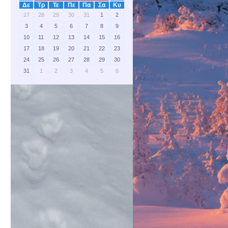
Δε
Τρ
Τε
Πε
Πα
Σα
Κυ
27
28
29
30
31
1
2
3
4
5
6
7
8
9
10
11
12
13
14
15
16
17
18
19
20
21
22
23
24
25
26
27
28
29
30
31
1
2
3
4
5
6