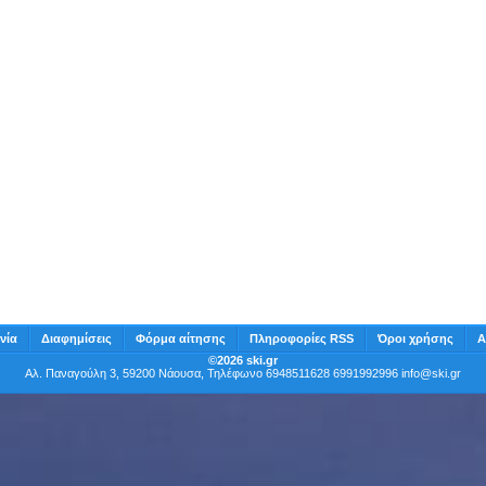
νία
Διαφημίσεις
Φόρμα αίτησης
Πληροφορίες RSS
Όροι χρήσης
Α
©2026 ski.gr
Αλ. Παναγούλη 3, 59200 Νάουσα, Τηλέφωνο 6948511628 6991992996
info@ski.gr