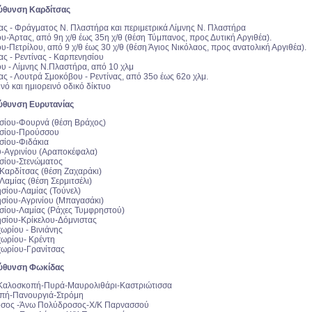
ύθυνση Καρδίτσας
σας - Φράγματος Ν. Πλαστήρα και περιμετρικά Λίμνης Ν. Πλαστήρα
υ-Άρτας, από 9η χ/θ έως 35η χ/θ (θέση Τύμπανος, προς Δυτική Αργιθέα).
υ-Πετρίλου, από 9 χ/θ έως 30 χ/θ (θέση Άγιος Νικόλαος, προς ανατολική Αργιθέα).
ας - Ρεντίνας - Καρπενησίου
ου - Λίμνης Ν.Πλαστήρα, από 10 χλμ
ας - Λουτρά Σμοκόβου - Ρεντίνας, από 35ο έως 62ο χλμ.
νό και ημιορεινό οδικό δίκτυο
ύθυνση Ευρυτανίας
ησίου-Φουρνά (θέση Βράχος)
ησίου-Προύσσου
σίου-Φιδάκια
ύ-Αγρινίου (Αραποκέφαλα)
σίου-Στενώματος
Καρδίτσας (θέση Ζαχαράκι)
Λαμίας (θέση Σερμιτσέλι)
ησίου-Λαμίας (Τούνελ)
ησίου-Αγρινίου (Μπαγασάκι)
σίου-Λαμίας (Ράχες Τυμφρηστού)
ησίου-Κρίκελου-Δόμνιστας
ωρίου - Βινιάνης
χωρίου- Κρέντη
χωρίου-Γρανίτσας
εύθυνση Φωκίδας
- Καλοσκοπή-Πυρά-Μαυρολιθάρι-Καστριώτισσα
οπή-Πανουργιά-Στρόμη
οσος -Άνω Πολύδροσος-Χ/Κ Παρνασσού