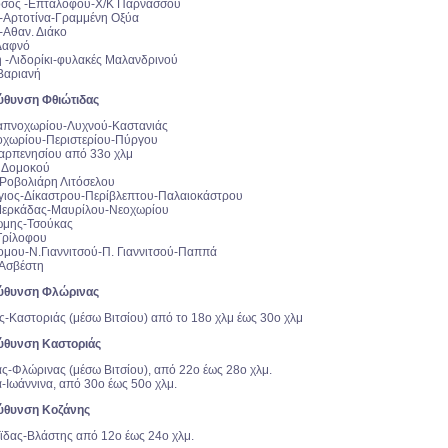
οσος -Επταλόφου-Χ/Κ Παρνασσού
-Αρτοτίνα-Γραμμένη Οξύα
-Αθαν. Διάκο
Δαφνό
νή -Λιδορίκι-φυλακές Μαλανδρινού
-Βαριανή
ύθυνση Φθιώτιδας
Καπνοχωρίου-Λυχνού-Καστανιάς
εοχωρίου-Περιστερίου-Πύργου
 Καρπενησίου από 33ο χλμ
- Δομοκού
-Ροβολιάρη Λιτόσελου
ργιος-Δίκαστρου-Περίβλεπτου-Παλαιοκάστρου
Μερκάδας-Μαυρίλου-Νεοχωρίου
ώμης-Τσούκας
 Τρίλοφου
ομου-Ν.Γιαννιτσού-Π. Γιαννιτσού-Παππά
-Ασβέστη
εύθυνση Φλώρινας
ς-Καστοριάς (μέσω Βιτσίου) από το 18ο χλμ έως 30ο χλμ
ύθυνση Καστοριάς
άς-Φλώρινας (μέσω Βιτσίου), από 22ο έως 28ο χλμ.
ά-Ιωάννινα, από 30ο έως 50ο χλμ.
ύθυνση Κοζάνης
αϊδας-Βλάστης από 12ο έως 24ο χλμ.