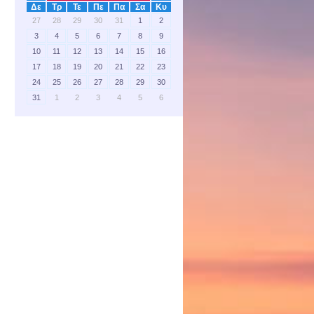
Δε
Τρ
Τε
Πε
Πα
Σα
Κυ
27
28
29
30
31
1
2
3
4
5
6
7
8
9
10
11
12
13
14
15
16
17
18
19
20
21
22
23
24
25
26
27
28
29
30
31
1
2
3
4
5
6