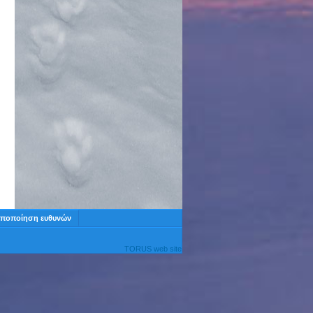
ποποίηση ευθυνών
TORUS web site