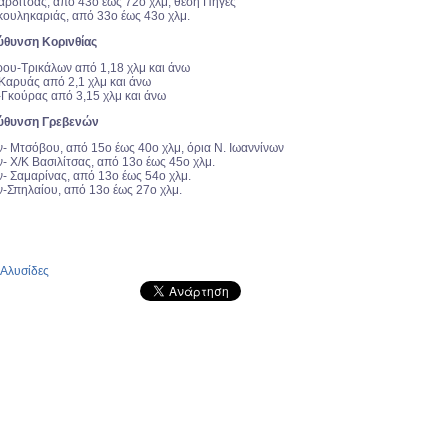
Καρδίτσας, από 43ο έως 72ο χλμ, θέση Πηγές
Σκουληκαριάς, από 33ο έως 43ο χλμ.
ύθυνση Κορινθίας
ρου-Τρικάλων από 1,18 χλμ και άνω
-Καρυάς από 2,1 χλμ και άνω
υ-Γκούρας από 3,15 χλμ και άνω
εύθυνση Γρεβενών
ν- Μτσόβου, από 15ο έως 40ο χλμ, όρια Ν. Ιωαννίνων
- Χ/Κ Βασιλίτσας, από 13ο έως 45ο χλμ.
ν- Σαμαρίνας, από 13ο έως 54ο χλμ.
ν-Σπηλαίου, από 13ο έως 27ο χλμ.
Αλυσίδες