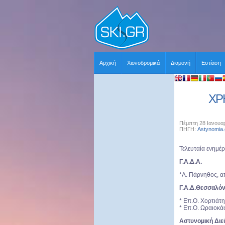
Αρχική
Χιονοδρομικά
Διαμονή
Εστίαση
ΧΡ
Πέμπτη 28 Ιανουαρ
ΠΗΓΗ:
Astynomia.
Τελευταία ενημέ
Γ.Α.Δ.Α.
*Λ. Πάρνηθος, 
Γ.Α.Δ.Θεσσαλόν
* Επ.Ο. Χορτιάτη
* Επ.Ο. Ωραιοκ
Αστυνομική Δι