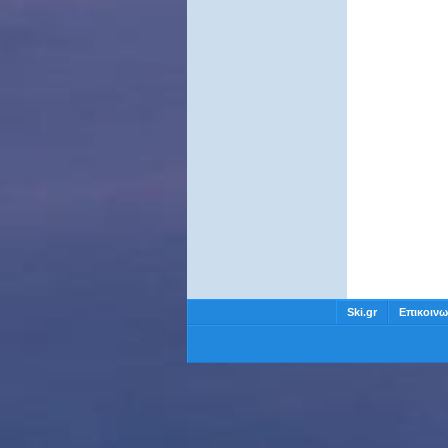
Ski.gr
Επικοινω