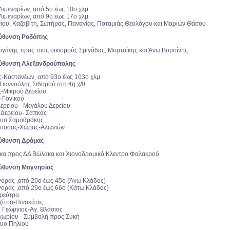
 Λιμεναρίων, από 5ο έως 10ο χλμ
 Λιμεναρίων, από 9ο έως 17ο χλμ
νίου, Καζαβίτη, Σωτήρας, Παναγίας, Ποταμιάς,Θεολόγου και Μαριών Θάσου
εύθυνση Ροδόπης
ργάνης προς τους οικισμούς Σμιγάδας, Μυρτσίκης και Άνω Βυρσίνης
εύθυνση Αλεξανδρούπολης
ης-Καστανέων, από 93ο έως 103ο χλμ
-Γιαννούλης Σιδηρού στη 4η χ/θ
ς-Μικρού Δερείου.
-Γονικού
Δερείου - Μεγάλου Δερείου
 Δερείου- Σάπκας
κτυο Σαμοθράκης
ώτισσας-Χώρας-Αλωνιών
εύθυνση Δράμας
ακα προς ΔΔ Βώλακα και Χιονοδρομικό Κλεντρο Φαλακρού
ύθυνση Μαγνησίας
γοράς ,από 20ο έως 45ο (Άνω Κλάδος)
γοράς ,από 29ο έως 66ο (Κάτω Κλάδος)
ορεύτρα.
ζίτσα-Πινακάτες
. Γεώργιος-Αγ. Βλάσιος
οχωρίου - Συμβολή προς Συκή
τυο Πηλίου