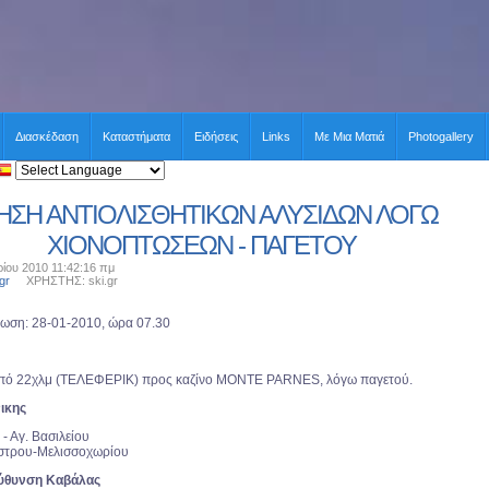
Διασκέδαση
Καταστήματα
Ειδήσεις
Links
Με Μια Ματιά
Photogallery
ΗΣΗ ΑΝΤΙΟΛΙΣΘΗΤΙΚΩΝ ΑΛΥΣΙΔΩΝ ΛΟΓΩ
ΧΙΟΝΟΠΤΩΣΕΩΝ - ΠΑΓΕΤΟΥ
ίου 2010 11:42:16 πμ
gr
ΧΡΗΣΤΗΣ: ski.gr
ρωση: 28-01-2010, ώρα 07.30
από 22χλμ (ΤΕΛΕΦΕΡΙΚ) προς καζίνο MONTE PARNES, λόγω παγετού.
ικης
 - Αγ. Βασιλείου
άστρου-Μελισσοχωρίου
εύθυνση Καβάλας