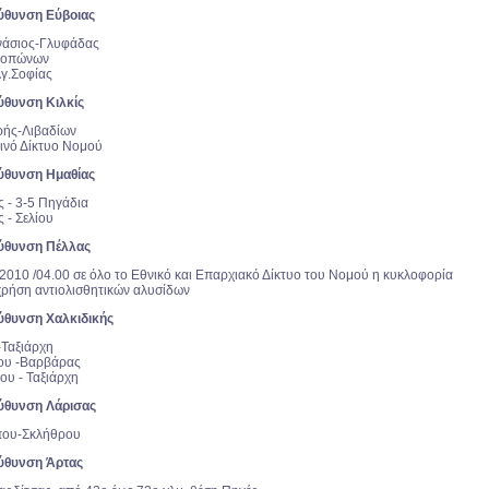
ύθυνση Εύβοιας
ανάσιος-Γλυφάδας
τροπώνων
Αγ.Σοφίας
ύθυνση Κιλκίς
ρής-Λιβαδίων
ινό Δίκτυο Νομού
ύθυνση Ημαθίας
ς - 3-5 Πηγάδια
 - Σελίου
ύθυνση Πέλλας
-2010 /04.00 σε όλο το Εθνικό και Επαρχιακό Δίκτυο του Νομού η κυκλοφορία
 χρήση αντιολισθητικών αλυσίδων
ύθυνση Χαλκιδικής
-Ταξιάρχη
ίου -Βαρβάρας
ου - Ταξιάρχη
ύθυνση Λάρισας
μπου-Σκλήθρου
ύθυνση Άρτας