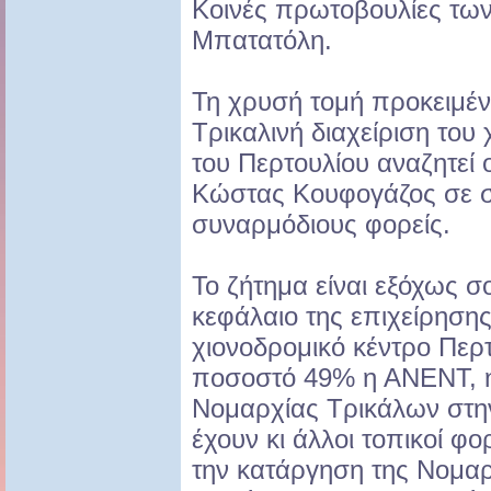
Κοινές πρωτοβουλίες τω
Μπατατόλη.
Τη χρυσή τομή προκειμέν
Τρικαλινή διαχείριση του
του Περτουλίου αναζητεί
Κώστας Κουφογάζος σε σ
συναρμόδιους φορείς.
Το ζήτημα είναι εξόχως σ
κεφάλαιο της επιχείρησης 
χιονοδρομικό κέντρο Περτ
ποσοστό 49% η ΑΝΕΝΤ, η
Νομαρχίας Τρικάλων στην
έχουν κι άλλοι τοπικοί φ
την κατάργηση της Νομα