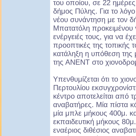
του οποίου, σε 22 ημέρες
δήμος Πύλης. Για το λόγο
νέου συνάντηση με τον 
Μπατατόλη προκειμένου ν
ενέργειές τους, για να έχει
προοπτικές της τοπικής τ
κατάληξη η υπόθεση της 
της ΑΝΕΝΤ στο χιονοδρομ
Υπενθυμίζεται ότι το χιο
Περτουλίου εκσυγχρονίστ
κέντρο αποτελείται από τρ
αναβατήρες. Μία πίστα κό
μία μπλε μήκους 400μ. κα
εκπαιδευτική μήκους 80μ
εναέριος διθέσιος αναβα