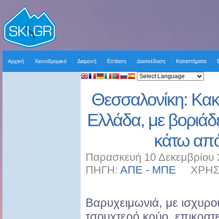
Αρχική
Χιονοδρομικά
Διαμονή
Εστίαση
Διασκέδαση
Καταστήματα
Θεσσαλονίκη: Κακ
Ελλάδα, με βοριάδ
κάτω από
Παρασκευή 10 Δεκεμβρίου 
ΠΗΓΗ:
ΑΠΕ - ΜΠΕ
ΧΡΗΣΤΗ
Βαρυχειμωνιά, με ισχυρο
τσουχτερό κρύο, επικρατε