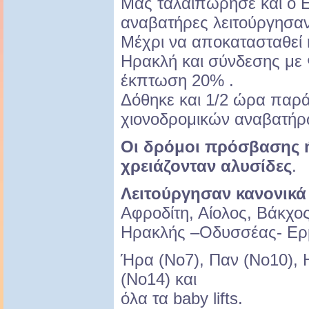
Μας ταλαιπώρησε και ο Ερ
αναβατήρες λειτούργησαν
Μέχρι να αποκατασταθεί 
Ηρακλή και σύνδεσης με
έκπτωση 20% .
Δόθηκε και 1/2 ώρα παρά
χιονοδρομικών αναβατήρ
Οι δρόμοι πρόσβασης ή
χρειάζονταν αλυσίδες
.
Λειτούργησαν κανονικά
Αφροδίτη, Αίολος, Βάκχος
Ηρακλής –Οδυσσέας- Ερμ
Ήρα (Νο7), Παν (Νο10), Η
(Νο14) και
όλα τα baby lifts.