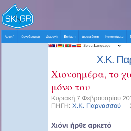
Αρχική
Χιονοδρομικά
Διαμονή
Εστίαση
Διασκέδαση
Καταστήματα
Χ.Κ. Π
Χιονοημέρα, το χι
μόνο του
Κυριακή 7 Φεβρουαρίου 201
ΠΗΓΗ:
Χ.Κ. Παρνασσού
ΧΡ
Χιόνι ήρθε αρκετό