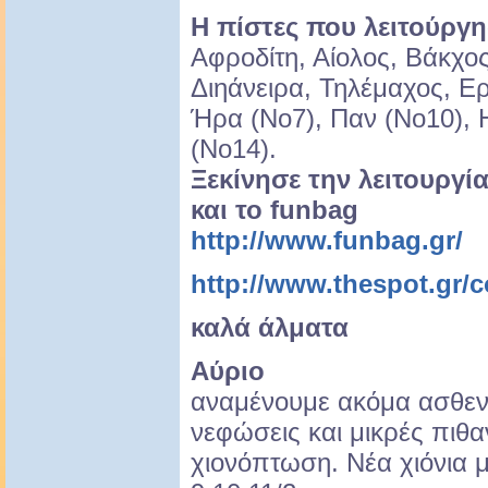
Η πίστες που λειτούργη
Αφροδίτη, Αίολος, Βάκχο
Διηάνειρα, Τηλέμαχος, Ε
Ήρα (Νο7), Παν (Νο10), Η
(Νο14).
Ξεκίνησε την λειτουργί
και το funbag
http://www.funbag.gr/
http://www.thespot.gr/c
καλά άλματα
Αύριο
αναμένουμε ακόμα ασθεν
νεφώσεις και μικρές πιθα
χιονόπτωση. Νέα χιόνια 