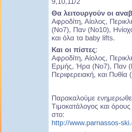
9,10,11/2
Θα λειτουργούν οι ανα
Αφροδίτη, Αίολος, Περικ
(Νο7), Παν (Νο10), Ηνίοχ
και όλα τα baby lifts.
Και οι πίστες
:
Αφροδίτη, Αίολος, Περικλ
Ερμής, Ήρα (Νο7), Παν (
Περιφερειακή, και Πυθία 
Παρακαλούμε ενημερωθεί
Tιμοκατάλογος και όρου
στο:
http://www.parnassos-ski.