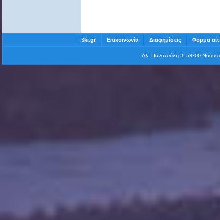
Ski.gr
Επικοινωνία
Διαφημίσεις
Φόρμα αίτ
Αλ. Παναγούλη 3, 59200 Νάου