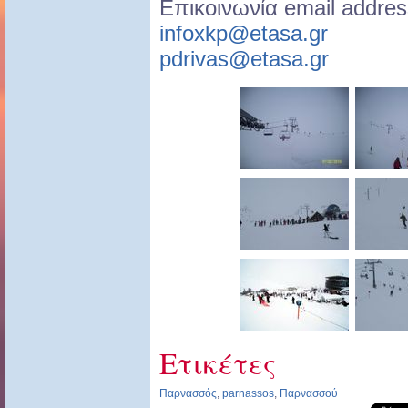
Επικοινωνία email addres
infoxkp@etasa.gr
pdrivas@etasa.gr
Ετικέτες
Παρνασσός
,
parnassos
,
Παρνασσού