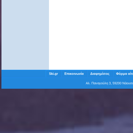
Ski.gr
Επικοινωνία
Διαφημίσεις
Φόρμα αίτ
Αλ. Παναγούλη 3, 59200 Νάου