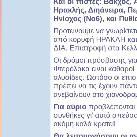
Και οι πίστες: Βάκχος, 
Ηρακλής, Διηάνειρα, Πε
Ηνίοχος (Νο6), και Πυθί
Προτείνουμε να γνωρίσετε
από κορυφή ΗΡΑΚΛΗ και
ΔΙΑ. Επιστροφή στα Κελ
Οι δρόμοι πρόσβασης για 
Φτερόλακα είναι καθαροί 
αλυσίδες. Ωστόσο οι επι
πρέπει να τις έχουν πάντ
ανεβαίνουν στο χιονοδρομ
Για αύριο
προβλέπονται 
συνθήκες γι’ αυτό σπεύσα
ακόμη καλά κρατεί!
Θα λειτουργήσουν οι α