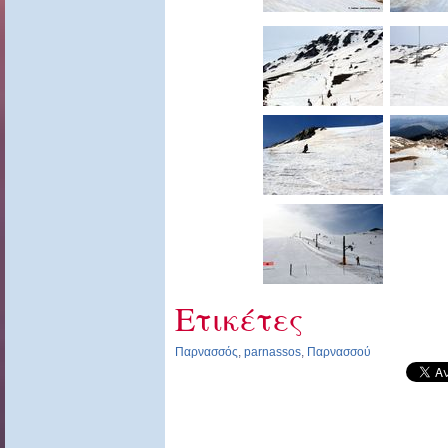
Ετικέτες
Παρνασσός
,
parnassos
,
Παρνασσού