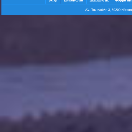
Ski.gr
Επικοινωνία
Διαφημίσεις
Φόρμα αίτ
Αλ. Παναγούλη 3, 59200 Νάου