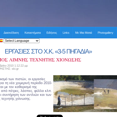
Διασκέδαση
Καταστήματα
Ειδήσεις
Links
Με Μια Ματιά
Photogallery
ΕΡΓΑΣΙΕΣ ΣΤΟ Χ.Κ. «3-5 ΠΗΓΑΔΙΑ»
ΜΟΣ ΛΙΜΝΗΣ ΤΕΧΝΗΤΗΣ ΧΙΟΝΩΣΗΣ
ρίου 2010 1:12:22 μμ
ΤΗΣ: ski.gr
ισμό των πιστών, οι εργασίες
ια τη νέα χειμερινή περίοδο 2010-
ται με τον καθαρισμό της
 από πέτρες, λάσπες, φύλλα κλπ.
ι συντήρηση των αντλιών και των
 τεχνητής χιόνωσης.