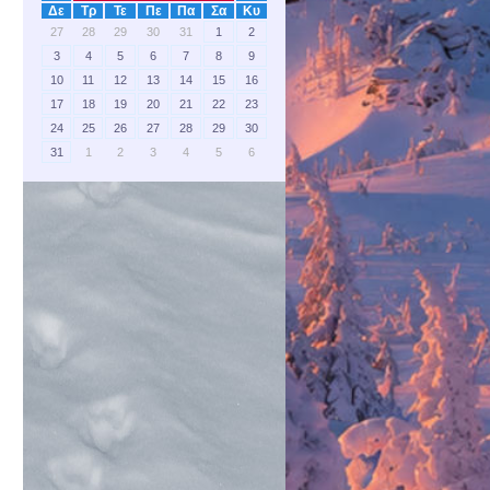
Δε
Τρ
Τε
Πε
Πα
Σα
Κυ
27
28
29
30
31
1
2
3
4
5
6
7
8
9
10
11
12
13
14
15
16
17
18
19
20
21
22
23
24
25
26
27
28
29
30
31
1
2
3
4
5
6