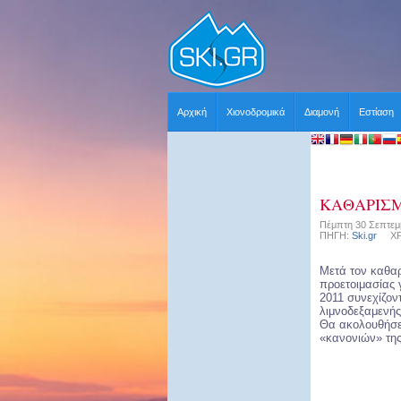
Αρχική
Χιονοδρομικά
Διαμονή
Εστίαση
ΚΑΘΑΡΙΣ
Πέμπτη 30 Σεπτεμβ
ΠΗΓΗ:
Ski.gr
ΧΡΗΣ
Μετά τον καθαρ
προετοιμασίας γ
2011 συνεχίζον
λιμνοδεξαμενής
Θα ακολουθήσε
«κανονιών» της