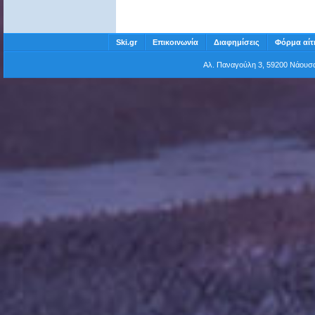
Ski.gr
Επικοινωνία
Διαφημίσεις
Φόρμα αίτ
Αλ. Παναγούλη 3, 59200 Νάου