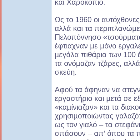
και Χαροκοπιό.
Ως το 1960 οι αυτόχθονε
αλλά και τα περιπλανώµε
Πελοπόννησο «τσούρµατα
έφτιαχναν µε µόνο εργαλε
µεγάλα πιθάρια των 100 
τα ονόµαζαν τζάρες, αλλά
σκεύη.
Αφού τα άφηναν να στεγ
εργαστήριο και µετά σε ε
«καµίνιαζαν» και τα δια
χρησιµοποιώντας γαλαζό
ως τον γιαλό – τα στεφά
σπάσουν – απ’ όπου τα 