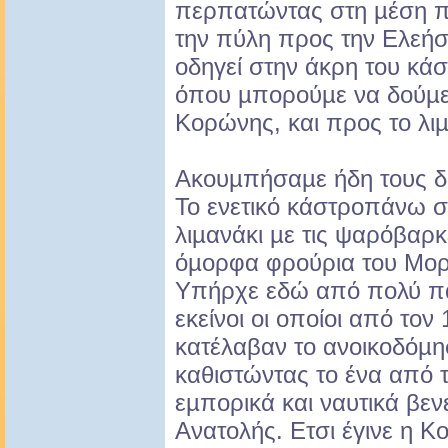
περπατώντας στη µέση π
την πύλη προς την Ελεήστ
οδηγεί στην άκρη του κά
όπου µπορούµε να δούµε 
Κορώνης, και προς το λιµ
Ακουµπήσαµε ήδη τους δ
Το ενετικό κάστροπάνω σ
λιµανάκι µε τις ψαρόβαρκ
όµορφα φρούρια του Μορ
Υπήρχε εδώ από πολύ παλ
εκείνοι οι οποίοι από τον
κατέλαβαν το ανοικοδόµη
καθιστώντας το ένα από 
εµπορικά και ναυτικά βεν
Ανατολής. Ετσι έγινε η 