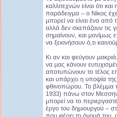
καλλιτεχνών είναι ότι και
παράδειγµα – ο Νίκος έχει
µπορεί να είναι ένα από 
αλλά δεν σκεπάζουν τις γ
σηµαίνουν, και µονίµως ε
να ξεκινήσουν ό,τι καινού
Κι αν και φεύγουν µακριά
να µας κάνουν ευτυχισµέ
αποτυπώνουν το τέλος ε
και υπάρχει η υποψία της
φθινοπώρου. Το βλέµµα τ
1933) πάνω στον Μεσσην
µπορεί να το περιεργαστε
έργο του δηµιουργού – σ
που φέρει το όνοµά του,