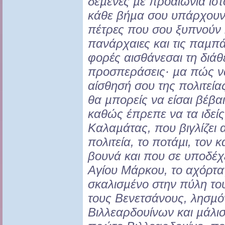
δεµένες
µε προαιώνια ιστ
κάθε βήµα σου υπάρχουν
πέτρες που σου ξυπνούν
πανάρχαιες και τις παµπ
φορές αισθάνεσαι τη διάθ
προσπεράσεις·
µα πώς να
αίσθησή σου
της πολιτεία
θα
µπορείς να είσαι βέβαι
καθώς έπρεπε να τα ιδείς
Καλαµάτας, που βιγλίζει
πολιτεία, το ποτάµι, τον 
βουνά και που σε υποδέχ
Αγίου Μάρκου, το αχόρτα
σκαλισµένο
στην πύλη το
τους
Βενετσάνους, λησµ
Βιλλεαρδουίνων και µάλι