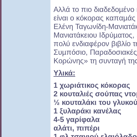
Αλλά το πιο διαδεδοµένο 
είναι ο κόκορας καπαµάς
Ελένη Ταγωνίδη-Μανιατάκ
Μανιατάκειου Ιδρύµατος, 
πολύ ενδιαφέρον βιβλίο 
Συµπόσιο, Παραδοσιακές 
Κορώνης» τη συνταγή της
Υλικά:
1 χωριάτικος κόκορας
2 κουταλιές σούπας
ντο
½ κουταλάκι του γλυκο
1 ξυλαράκι κανέλας
4-5 γαρίφαλα
αλάτι, πιπέρι
1 φλ.τσαγιού ελαιόλαδο