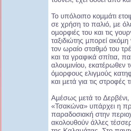
Το υπόλοιπο κοµµάτι ετοιµ
σε χρήση το παλιό, µε όλε
οµορφιές του και τις γο
ταξιδιώτης µπορεί ακόµη 
τον ωραίο σταθµό του τρ
και τα γραφικά σπίτια, π
αλουµινίου, εκατέρωθεν τ
όµορφους ελιγµούς κατηφ
και µετά για τις στροφές
Αµέσως µετά το ∆ερβένι,
«Τσακώνα» υπάρχει η πρ
παραδοσιακή στην περιο
ακολουθούν άλλες τέσσερ
της Καλαµάτας. Στο παν