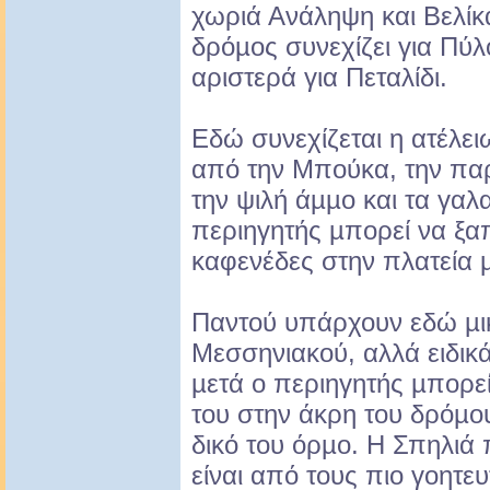
χωριά Ανάληψη και Βελίκα
δρόµος συνεχίζει για Πύλ
αριστερά για Πεταλίδι.
Εδώ συνεχίζεται η ατέλε
από την Μπούκα, την πα
την ψιλή άµµο και τα γαλα
περιηγητής µπορεί να ξα
καφενέδες στην πλατεία µ
Παντού υπάρχουν εδώ µικ
Μεσσηνιακού, αλλά ειδικ
µετά ο περιηγητής µπορεί
του στην άκρη του δρόµου
δικό του όρµο. Η Σπηλιά
είναι από τους πιο γοητευ