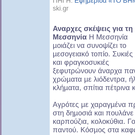
ΠΗΓΗ:
Εφημερίδα «ΤΟ ΒΗΜ
ski.gr
Αναρχες σκέψεις
για τη
Μεσσηνία
Η Μεσσηνία
µοιάζει να συνοψίζει το
µεσογειακό τοπίο. Συκιές
και φραγκοσυκιές
ξεφυτρώνουν άναρχα παν
χρώµατα µε λιόδεντρα, ή
κλήµατα, σπίτια πέτρινα κ
Αγρότες µε χαραγµένα π
στη δηµοσιά και πουλάνε 
καρπούζια, κολοκύθια. Γ
παντού. Κόσµος στα καφε