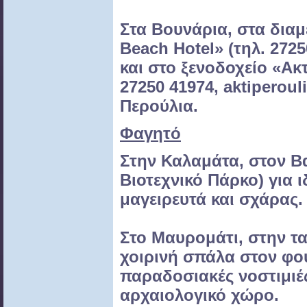
Στα Βουνάρια,
στα δια
Beach Hotel»
(τηλ. 272
και
στο ξενοδοχείο «Ακ
27250
41974, aktiperoul
Περούλια.
Φαγητό
Στην Καλαμάτα, στον
Β
Βιοτεχνικό Πάρκο)
για 
μαγειρευτά και σχάρας.
Στο Μαυρομάτι, στην
τ
χοιρινή σπάλα στον
φο
παραδοσιακές νοστιμι
αρχαιολογικό
χώρο.