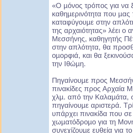
«Ο µόνος τρόπος για να 
καθηµερινότητα που µας π
καταφύγουµε στην απλότη
της αρχαιότητας» λέει ο
Μεσσήνης, καθηγητής Πέ
στην απλότητα, θα προσθέ
οµορφιά, και θα ξεκινού
την Ιθώµη.
Πηγαίνουµε προς Μεσσήν
πινακίδες προς Αρχαία Μ
χλµ. από την Καλαµάτα, 
πηγαίνουµε αριστερά. Τρί
υπάρχει πινακίδα που σε 
χωµατόδροµο για τη Μονή
συνεχίζουµε ευθεία για τ