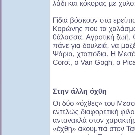
λάδι και κόκορας µε χυλο
Γίδια βόσκουν στα ερείπι
Κορώνης που τα χαλάσµα
θάλασσα. Αγροτική ζωή. 
πάνε για δουλειά, να µαζέ
Ψάρια, χταπόδια. Η Μεσό
Corot, ο Van Gogh, ο Picas
Στην άλλη όχθη
Οι δύο «όχθες» του Μεσ
εντελώς διαφορετική φιλο
αντανακλά στον χαρακτήρ
«όχθη» ακουμπά στον Ταΰγ