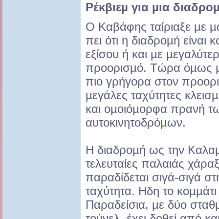
Ρέκβιεµ
για µια διαδρο
Ο Καβάφης ταίριαξε µε µαε
πει ότι η διαδροµή είναι 
εξίσου ή και µε µεγαλύτε
προορισµό. Τώρα όµως µ
πιο γρήγορα στον προορι
µεγάλες ταχύτητες κλεισ
και οµοιόµορφα πρανή τ
αυτοκινητοδρόµων.
Η διαδροµή ως την Καλαµά
τελευταίες παλαιάς χάραξ
παραδίδεται σιγά-σιγά στ
ταχύτητα. Ηδη το κοµµάτ
Παραδείσια, µε δύο σταθµ
τούνελ, έχει δοθεί από κ