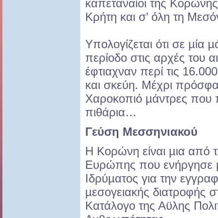
καπεταναίοι της Κορώνης
Κρήτη και σ’ όλη τη Μεσό
Υπολογίζεται ότι σε µία 
περίοδο στις αρχές του α
έφτιαχναν περί τις 16.00
και σκεύη. Μέχρι πρόσφ
Χαροκοπιό µάντρες που π
πιθάρια…
Γεύση Μεσσηνιακού
Η Κορώνη είναι µια από τι
Ευρώπης που ενήργησε µ
Ιδρύµατος για την εγγρ
µεσογειακής διατροφής σ
Κατάλογο της Αϋλης Πολι