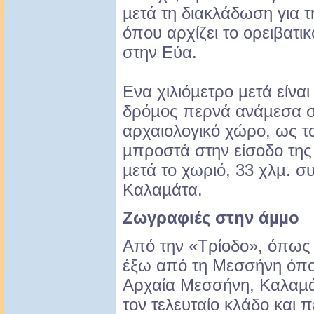
µετά τη διακλάδωση για 
όπου αρχίζει το ορειβατι
στην Εύα.
Ενα χιλιόµετρο µετά είνα
δρόµος περνά ανάµεσα στ
αρχαιολογικό χώρο, ως 
µπροστά στην είσοδο της
µετά το χωριό, 33 χλµ. σ
Καλαµάτα.
Ζωγραφιές στην άµµο
Από την «Τρίοδο», όπως λ
έξω από τη Μεσσήνη όπου
Αρχαία Μεσσήνη, Καλαµάτ
τον τελευταίο κλάδο και 