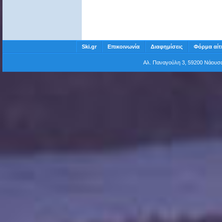
Ski.gr
Επικοινωνία
Διαφημίσεις
Φόρμα αίτ
Αλ. Παναγούλη 3, 59200 Νάου