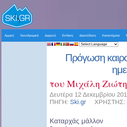
Αρχική
Χιονοδρομικά
Διαμονή
Εστίαση
Διασκέδαση
Καταστήματα
Πρόγωση καιρ
ημ
του Μιχάλη Ζιώτ
Δευτέρα 12 Δεκεμβρίου 201
ΠΗΓΗ:
Ski.gr
ΧΡΗΣΤΗΣ: sk
Kαταρχάς μάλλον