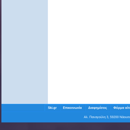
Ski.gr
Επικοινωνία
Διαφημίσεις
Φόρμα αίτ
Αλ. Παναγούλη 3, 59200 Νάου