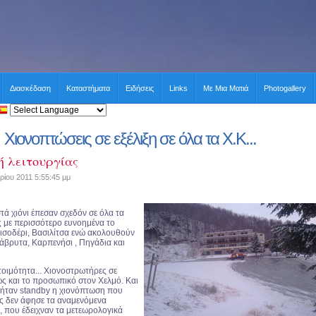
Διασκέδαση
Καταστήματα
Ειδήσεις
Links
Με Μια Ματιά
Photogallery
Χιονοπτώσεις σε εξέλιξη σε όλα τα Χ.Κ...
ή λειτουργίας
ρίου 2011 5:55:45 μμ
ά χιόνι έπεσαν σχεδόν σε όλα τα
ς με περισσότερο ευνοημένα το
ισοδέρι, Βασιλίτσα ενώ ακολουθούν
βρυτα, Καρπενήσι , Πηγάδια και
τοιμότητα... Χιονοστρωτήρες σε
ως και το προσωπικό στον Χελμό. Και
α ήταν standby η χιονόπτωση που
ες δεν άφησε τα αναμενόμενα
, που έδειχναν τα μετεωρολογικά