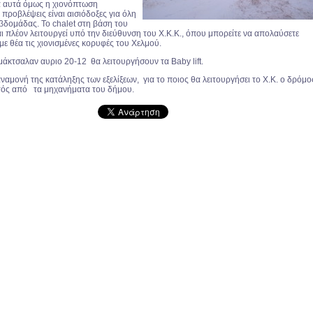
α αυτά όμως η χιονόπτωση
ι προβλέψεις είναι αισιόδοξες για όλη
εβδομάδας. Το chalet στη βάση του
ι πλέον λειτουργεί υπό την διεύθυνση του Χ.Κ.Κ., όπου μπορείτε να απολαύσετε
ε θέα τις χιονισμένες κορυφές του Χελμού.
μάκτσαλαν αυριο 20-12 θα λειτουργήσουν τα Baby lift.
ναμονή της κατάληξης των εξελίξεων, για το ποιος θα λειτουργήσει το Χ.Κ. ο δρόμο
τός από τα μηχανήματα του δήμου.