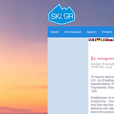
Αρχική
Χιονοδρομικά
Διαμονή
Εστίαση
Σε αναμον
Δευτέρα 19 Δεκεμβ
ΧΡΗΣΤΗΣ: ski.gr
Τα πρώτα εκατοστ
Χ.Κ. της Ελλάδα
Καιμάκτσαλαν, Π
Παρνασσός, Καλά
Σέλι.
Αναβατήρες σε ε
ετοιμότητα... όπ
ενώ όλοι και όλ
ξεκίνησε από χθ
εκατοστά χιονιού