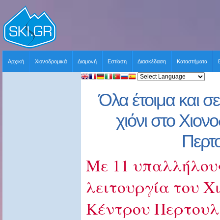
Αρχική
Χιονοδρομικά
Διαμονή
Εστίαση
Διασκέδαση
Καταστήματα
Όλα έτοιμα και σ
χιόνι στο Χιον
Περτ
Με 11 υπαλλήλους
λειτουργία του Χ
Κέντρου Περτουλ