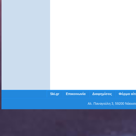
Ski.gr
Επικοινωνία
Διαφημίσεις
Φόρμα αίτ
Αλ. Παναγούλη 3, 59200 Νάου