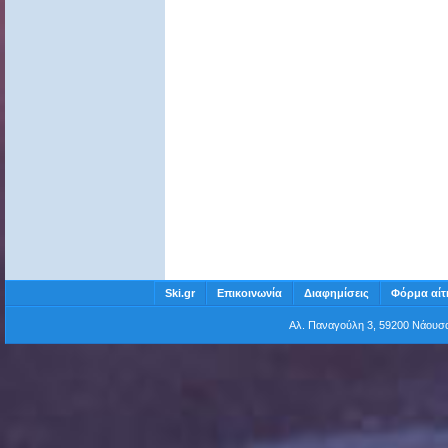
Ski.gr
Επικοινωνία
Διαφημίσεις
Φόρμα αίτ
Αλ. Παναγούλη 3, 59200 Νάου