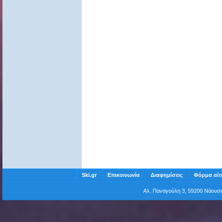
Ski.gr
Επικοινωνία
Διαφημίσεις
Φόρμα αίτ
Αλ. Παναγούλη 3, 59200 Νάου