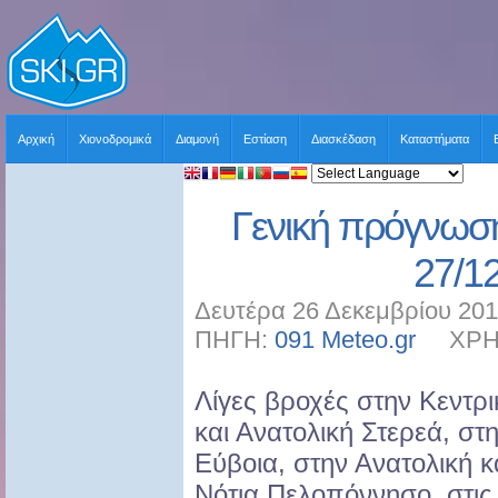
Αρχική
Χιονοδρομικά
Διαμονή
Εστίαση
Διασκέδαση
Καταστήματα
Γενική πρόγνωση
27/1
Δευτέρα 26 Δεκεμβρίου 201
ΠΗΓΗ:
091 Meteo.gr
ΧΡΗΣΤ
Λίγες βροχές στην Κεντρι
και Ανατολική Στερεά, στ
Εύβοια, στην Ανατολική κ
Νότια Πελοπόννησο, στις