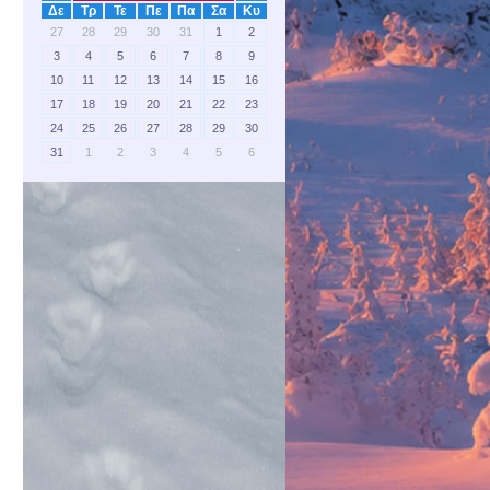
Δε
Τρ
Τε
Πε
Πα
Σα
Κυ
27
28
29
30
31
1
2
3
4
5
6
7
8
9
10
11
12
13
14
15
16
17
18
19
20
21
22
23
24
25
26
27
28
29
30
31
1
2
3
4
5
6