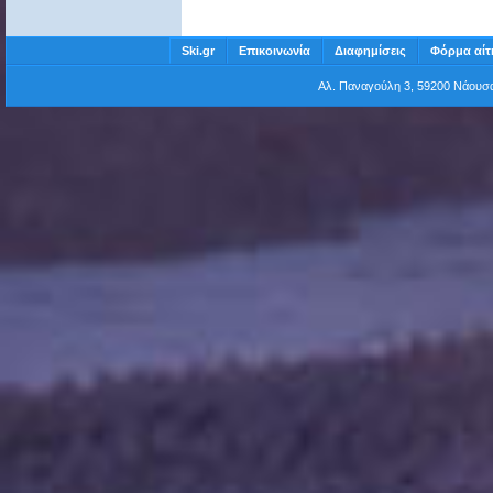
Ski.gr
Επικοινωνία
Διαφημίσεις
Φόρμα αίτ
Αλ. Παναγούλη 3, 59200 Νάου