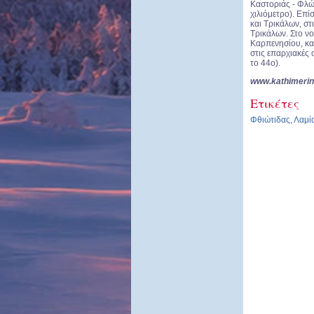
Καστοριάς - Φλώρ
χιλιόμετρο). Επί
και Τρικάλων, σ
Τρικάλων. Στο ν
Καρπενησίου, κα
στις επαρχιακές 
το 44ο).
www.kathimerini
Ετικέτες
Φθιώτιδας
,
Λαμί