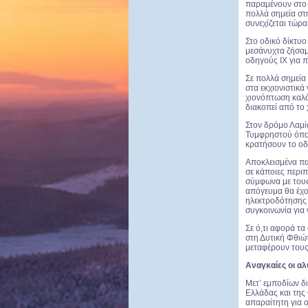
παραμένουν στο 
πολλά σημεία στη
συνεχίζεται τώρα
Στο οδικό δίκτυο
μεσάνυχτα ζήσαμε
οδηγούς ΙΧ για 
Σε πολλά σημεία 
στα εκχιονιστικά
χιονόπτωση καλά
διακοπεί από το
Στον δρόμο Λαμί
Τυμφρηστού όπου
κρατήσουν το οδι
Αποκλεισμένα πα
σε κάποιες περιπ
σύμφωνα με τους
απόγευμα θα έχο
ηλεκτροδότησης 
συγκοινωνία για 
Σε ό,τι αφορά τα
στη Δυτική Φθιώ
μεταφέρουν τους
Αναγκαίες οι αλ
Μετ’ εμποδίων δ
Ελλάδας και της
απαραίτητη για 