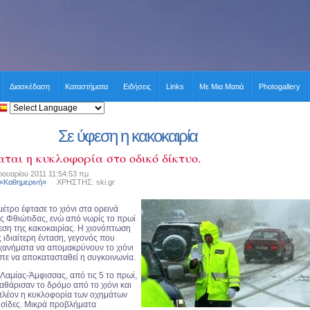
Διασκέδαση
Καταστήματα
Ειδήσεις
Links
Με Μια Ματιά
Photogallery
Σε ύφεση η κακοκαιρία
ται η κυκλοφορία στο οδικό δίκτυο.
ουαρίου 2011 11:54:53 πμ
 «Καθημερινή»
ΧΡΗΣΤΗΣ: ski.gr
μέτρο έφτασε το χιόνι στα ορεινά
ής Φθιώτιδας, ενώ από νωρίς το πρωί
εση της κακοκαιρίας. Η χιονόπτωση
ς ιδιαίτερη ένταση, γεγονός που
ηχανήματα να απομακρύνουν το χιόνι
τε να αποκατασταθεί η συγκοινωνία.
 Λαμίας-Άμφισσας, από τις 5 το πρωί,
αθάρισαν το δρόμο από το χιόνι και
ι πλέον η κυκλοφορία των οχημάτων
λυσίδες. Μικρά προβλήματα