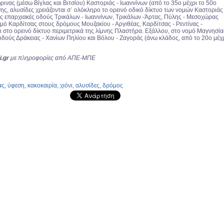
ινας (μέσω Βίγλας και Βιτσίου) Καστοριάς - Ιωαννίνων (από το 35ο μέχρι το 50ο
σης, αλυσίδες χρειάζονται σ΄ ολόκληρο το ορεινό οδικό δίκτυο των νομών Καστοριάς
τις επαρχιακές οδούς Τρικάλων - Ιωαννίνων, Τρικάλων -Άρτας, Πύλης - Μεσοχώρας
ομό Καρδίτσας στους δρόμους Μουζακίου - Αργιθέας, Καρδίτσας - Ρεντίνας -
ι στο ορεινό δίκτυο περιμετρικά της λίμνης Πλαστήρα. Εξάλλου, στο νομό Μαγνησία
οδούς Δράκειας - Χανίων Πηλίου και Βόλου - Ζαγοράς (άνω κλάδος, από το 20ο μέχ
.gr
με πληροφορίες από ΑΠΕ-ΜΠΕ
ας
,
ύφεση
,
κακοκαιρία
,
χιόνι
,
αλυσίδες
,
δρόμος