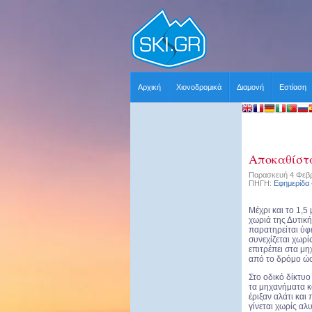
Αρχική
Χιονοδρομικά
Διαμονή
Εστίαση
Αποκαθίστα
Παρασκευή 4 Φεβρ
ΠΗΓΗ:
Εφημερίδα
Μέχρι και το 1,5 
χωριά της Δυτικ
παρατηρείται ύφ
συνεχίζεται χωρί
επιτρέπει στα μ
από το δρόμο ώσ
Στο οδικό δίκτυο
τα μηχανήματα κ
έριξαν αλάτι κα
γίνεται χωρίς α