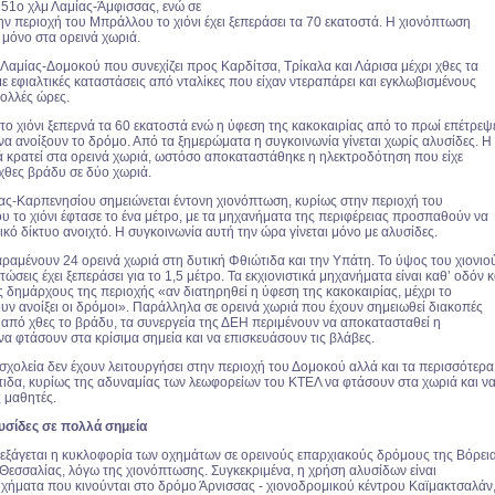
51ο χλμ Λαμίας-Άμφισσας, ενώ σε
ν περιοχή του Μπράλλου το χιόνι έχει ξεπεράσει τα 70 εκατοστά. Η χιονόπτωση
 μόνο στα ορεινά χωριά.
 Λαμίας-Δομοκού που συνεχίζει προς Καρδίτσα, Τρίκαλα και Λάρισα μέχρι χθες τα
 εφιαλτικές καταστάσεις από νταλίκες που είχαν ντεραπάρει και εγκλωβισμένους
πολλές ώρες.
το χιόνι ξεπερνά τα 60 εκατοστά ενώ η ύφεση της κακοκαιρίας από το πρωί επέτρεψ
 να ανοίξουν το δρόμο. Από τα ξημερώματα η συγκοινωνία γίνεται χωρίς αλυσίδες. Η
 κρατεί στα ορεινά χωριά, ωστόσο αποκαταστάθηκε η ηλεκτροδότηση που είχε
 χθες βράδυ σε δύο χωριά.
ας-Καρπενησίου σημειώνεται έντονη χιονόπτωση, κυρίως στην περιοχή του
 το χιόνι έφτασε το ένα μέτρο, με τα μηχανήματα της περιφέρειας προσπαθούν να
κό δίκτυο ανοιχτό. Η συγκοινωνία αυτή την ώρα γίνεται μόνο με αλυσίδες.
ραμένουν 24 ορεινά χωριά στη δυτική Φθιώτιδα και την Υπάτη. Το ύψος του χιονιο
τώσεις έχει ξεπεράσει για το 1,5 μέτρο. Τα εκχιονιστικά μηχανήματα είναι καθ’ οδόν κ
 δημάρχους της περιοχής «αν διατηρηθεί η ύφεση της κακοκαιρίας, μέχρι το
υν ανοίξει οι δρόμοι». Παράλληλα σε ορεινά χωριά που έχουν σημειωθεί διακοπές
από χθες το βράδυ, τα συνεργεία της ΔΕΗ περιμένουν να αποκατασταθεί η
να φτάσουν στα κρίσιμα σημεία και να επισκευάσουν τις βλάβες.
 σχολεία δεν έχουν λειτουργήσει στην περιοχή του Δομοκού αλλά και τα περισσότερα
τιδα, κυρίως της αδυναμίας των λεωφορείων του ΚΤΕΛ να φτάσουν στα χωριά και ν
 μαθητές.
υσίδες σε πολλά σημεία
ιεξάγεται η κυκλοφορία των οχημάτων σε ορεινούς επαρχιακούς δρόμους της Βόρει
 Θεσσαλίας, λόγω της χιονόπτωσης. Συγκεκριμένα, η χρήση αλυσίδων είναι
οχήματα που κινούνται στο δρόμο Άρνισσας - χιονοδρομικού κέντρου Καϊμακτσαλάν