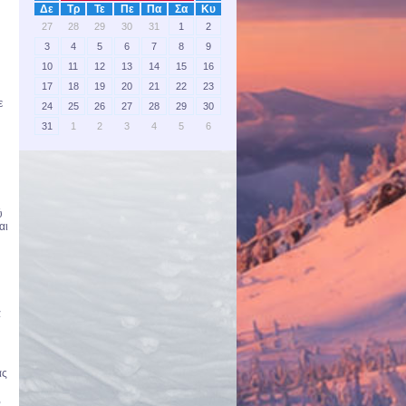
Δε
Τρ
Τε
Πε
Πα
Σα
Κυ
27
28
29
30
31
1
2
3
4
5
6
7
8
9
10
11
12
13
14
15
16
17
18
19
20
21
22
23
ε
24
25
26
27
28
29
30
31
1
2
3
4
5
6
ύ
αι
α
ας
,