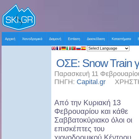
Αρχική
Χιονοδρομικά
Διαμονή
Εστίαση
Διασκέδαση
Καταστήματα
ΟΣΕ: Snow Train γ
Παρασκευή 11 Φεβρουαρίου
ΠΗΓΗ:
Capital.gr
ΧΡΗΣΤΗΣ:
Από την Κυριακή 13
Φεβρουαρίου και κάθε
Σαββατοκύριακο όλοι οι
επισκέπτες του
χιονοδρομικού Κέντρου