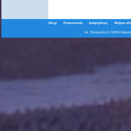
Ski.gr
Επικοινωνία
Διαφημίσεις
Φόρμα αίτ
Αλ. Παναγούλη 3, 59200 Νάου