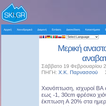
Αρχική
Χιονοδρομικά
Διαμονή
Εστίαση
Διασκέδαση
Καταστήματα
Μερική αναστο
αναβατ
Σάββατο 19 Φεβρουαρίου 2
ΠΗΓΗ:
Χ.Κ. Παρνασσού
ΧΡ
Χιονόπτωση, ισχυροί ΒΑ 
εως -1, 30cm φρέσκο χιόνι
έκπτωση Α 20% στα ημερή