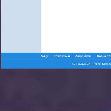
Ski.gr
Επικοινωνία
Διαφημίσεις
Φόρμα αίτ
Αλ. Παναγούλη 3, 59200 Νάου