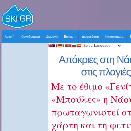
Αρχική
Χιονοδρομικά
Διαμονή
Εστίαση
Διασκέδαση
Καταστήματα
Απόκριες στη Ν
στις πλαγιέ
Με το έθιμο «Γενί
«Μπούλες» η Νάο
πρωταγωνιστεί στ
χάρτη και τη φετι