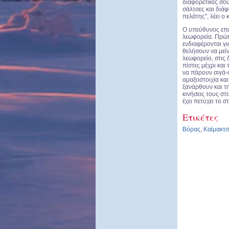
διαφορετικές σού
σάλτσες και διάφ
πελάτης", λέει ο 
Ο υπεύθυνος επι
λεωφορεία. Πρώτ
ενδιαφέρονται γι
θελήσουν να μεί
λεωφορείο, στις 
πίστες μέχρι και
να πάρουν σιγά-σ
αμαξοστοιχία και
ξανάρθουν και τ
κινήσεις τους στ
έχει πετύχει το σ
Ετικέτες
Βόρας
,
Καϊμακτ