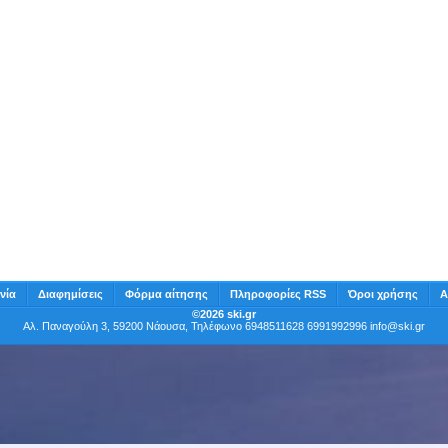
νία
Διαφημίσεις
Φόρμα αίτησης
Πληροφορίες RSS
Όροι χρήσης
Α
©2026 ski.gr
Αλ. Παναγούλη 3, 59200 Νάουσα, Τηλέφωνο 6948511628 6991992996
info@ski.gr