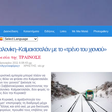
Διασκέδαση
Καταστήματα
Ειδήσεις
Links
Με Μια Ματιά
Photogallery
λονίκη–Καϊμακτσαλάν με το «τρένο του χιονιού»
ρεσία της ΤΡΑΙΝΟΣΕ
ρουαρίου 2011 6:08:43 μμ
 «Αγγελιοφόρος»
ΧΡΗΣΤΗΣ: ski.gr
ριστική εμπειρία μπορεί πλέον να
ς θέλει να φτάσει στο Καϊμακτσαλάν.
ο του χιονιού" ξεκίνησε τις
α Σαββατοκύριακα, καλύπτοντας την
ονίκη- Καϊμακτσαλάν, δύο φορές το
ες δύο την Κυριακή!
ι Κυριακή, η αμαξοστοιχία του
 μετ’ επιστροφής τη διαδρομή μέχρι
Πέλλας και από εκεί, με μια δικτύωση
φορείων, προωθεί τους επιβάτες για