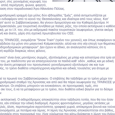
ρντ, στις χιονισμένες κορυφές του
 απλή περιήγηση, ψώνια, φαγητό,
έδαση στον παραδοσιακό Άγιο Αθανάσιο Πέλλας.
ροδρομική γραμμή έχει μόλις δύο εβδομάδες "ζωής", αλλά αντιμετωπίζεται με
ο ενδιαφέρον από το κοινό της Θεσσαλονίκης και ιδιαίτερα από τους νέους. Κατ’
 απ' αυτό το Σαββατοκύριακο, θα γίνουν δρομολόγια και την Καθαρά Δευτέρα. Η
μακτσαλάν, μια τουριστική συνήθεια με παλιές ρίζες, την οποία εκπλήρωνε ο καθέν
ικά, με το Ι.Χ. του, είτε με εκδρομικά πακέτα τουριστικών λεωφορείων, γίνεται ακόμη
ηνή και άνετη, χάρη στη σχετική πρωτοβουλία του ΟΣΕ.
ης ΤΡΑΙΝΟΣΕ, ονομάζεται "Snow Train" (τρένο του χιονιού), και όπως αναφέρουν ο
ταξιδεύει όχι μόνο στο μαγευτικό Καϊμακτσαλάν, αλλά και στη νέα εποχή των θεματικ
δηροδρομικών μεταφορών". Δεν έχουν κι άδικο, αν αναλογιστεί κάποιος ότι η
ή κερδίζει διαρκώς νέους φίλους.
ονιού" είναι ένας μοντέρνος συρμός, εξοπλισμένος με μπαρ και εστιατόρια στα τρία α
 του, με παιδότοπο για να απασχολούνται τα παιδιά καθ’ οδόν , καθώς και με ειδική
την άνετη μεταφορά του προσωπικού χιονοδρομικού εξοπλισμού σκι και των
ς, το τρένο διαθέτει υπερσύγχρονη καμπίνα και ειδικές τουαλέτες για άτομα με
ί τα πρωινά του Σαββατοκύριακου. Ο επιβάτης θα ταξιδέψει με το τρένο μέχρι τον
ηροδρομικό σταθμό της Άρνισσας και από εκεί θα πάρει λεωφορεία της ΤΡΑΙΝΟΣΕ γ
κέντρο. Οι επιβάτες μπορούν να ενοικιάσουν, σε προνομιακές τιμές, στο
 σκι τους, ή να τα μεταφέρουν με το τρένο, που διαθέτει ειδικό βαγόνι για το δέσιμο
ν.
ι εκπληκτική. Ο σιδηρόδρομος αποκαλύπτει στον ταξιδιώτη τοπία, που θα του ήταν
α, εάν επέλεγε την οδική διαδρομή. Αγρούς φροντισμένους, μεγάλες εκτάσεις με
ηλιές, άλση, περιποιημένα αγροτόσπιτα, γραφικά χωριά, απόκρημνα βουνά και τούν
ανοράματα, με ποτάμια και λίμνες. Η λίμνη της Άρνισσας αποκαλύπτεται στο βάθος,
λησιάζει στον προορισμό του. Λίγα χιλιόμετρα πιο κάτω βρίσκεται η λίμνη του Αγίου