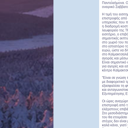
Παντελεήμονα. Ο 
ονειρικό Σαββατ
Η τιμή του εισιτ
επιστροφής από 
υπηρεσίες που π
η διαδρομή κοστί
λεωφορείο της ΤΡ
εισιτήριο, ο επ
σημαντικές εκπτώ
στο χωριό του πα
στο εστιατόριο το
ευρώ, ώστε να δ
στο Καϊμακτσαλά
αγοράς και μέσω 
Είναι σημαντικό 
για αγορές και ε
κέντρο Καϊμακτσ
"Είναι σε γνώση 
με διαφορετικό τ
εξασφαλίσει τη φ
και ανταγωνιστικ
Εξυπηρέτησης Ε
Οι ώρες αναχώρησ
επιστροφή από τη
ελάχιστους επιβά
Στο μεσοδιάστημα
του θα ετοιμάσει
στόχος δεν είναι
καλά κάνει, γιατ