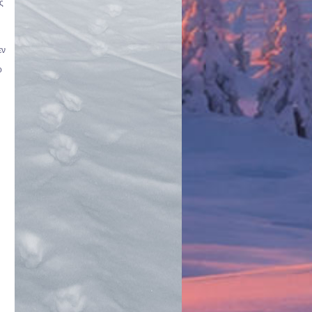
ς
εν
ο