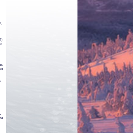
α,
%)
σα
τε
κό
ι
.
δα