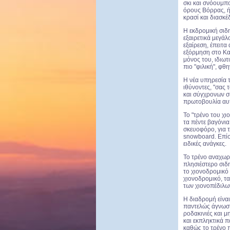
σκι και σνόουμπο
όρους Βόρρας, ή
κρασί και διασκ
Η εκδρομική σιδη
εξαιρετικά μεγάλ
εξαίρεση, έπειτα
εξόρμηση στο Καϊ
μόνος του, ιδιωτ
πιο "φιλική", φθ
Η νέα υπηρεσία τ
ιθύνοντες, "σας 
και σύγχρονων σι
πρωτοβουλία αυτ
Το "τρένο του χι
τα πέντε βαγόνια
σκευοφόρο, για 
snowboard. Επίση
ειδικές ανάγκες.
Το τρένο αναχωρε
πλησιέστερο σιδ
το χιονοδρομικό 
χιονοδρομικό, τα
των χιονοπέδιλω
Η διαδρομή είνα
παντελώς άγνωστ
ροδακινιές και μ
και εκπληκτικά π
καθώς το τρένο π