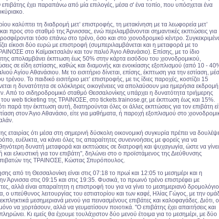
επιβάτης έχει παραπάνω από μία επιλογές, μέσα σ' ένα τοπίο, που υπόσχεται ένα
οκύριακο.
ηρίου καλύπτει τη διαδρομή μετ’ επιστροφής, τη μετακίνηση με τα λεωφορεία μετ’
και προς στο σταθμό της Άρνισσας, ενώ περιλαμβάνονται σημαντικές εκπτώσεις για
ροσφέρονται τόσο επάνω στο τρένο, όσο και στο χιονοδρομικό κέντρο. Συγκεκριμέν
ζει είκοσι δύο ευρώ με επιστροφή (συμπεριλαμβάνεται και η μεταφορά με το
ΑΙΝΟΣΕ στο Καϊμακτσαλάν και τον παλιό Άγιο Αθανάσιο). Επίσης, με το ίδιο
ιβάτης απολαμβάνει έκπτωση έως 50% στην κάρτα εισόδου του χιονοδρομικού,
σεις σε είδη εστίασης, καθώς και διαμονής και ενοικίασης εξοπλισμού (από 10 - 40
λιού Αγίου Αθανάσιου. Με το εισιτήριο δίνεται, επίσης, έκπτωση για την εστίαση, μέ
υ τρένου. Το παιδικό εισιτήριο μετ’ επιστροφής, με τις ίδιες παροχές, κοστίζει 15
ίνεται η δυνατότητα σε ολόκληρες οικογένειες να απολαύσουν μια ημερήσια εκδρομή
ν. Από το σιδηροδρομικό σταθμό Θεσσαλονίκης υπάρχει η δυνατότητα τριήμερης
του web ticketing της ΤΡΑΙΝΟΣΕ, στο tickets.trainose.gr, με έκπτωση έως και 15%.
ότι παρά την έκπτωση αυτή, διατηρούνται όλες οι άλλες εκπτώσεις για τον επιβάτη εί
στίαση στον Άγιο Αθανάσιο, είτε για μαθήματα, ή παροχή εξοπλισμού στο χιονοδρομι
αλάν.
της εταιρίας ότι μέσα στη σημερινή δύσκολη οικονομική συγκυρία πρέπει να δουλέψε
ρόπο, ευέλικτα, να κάνει όλες τις απαραίτητες συνεννοήσεις με φορείς για να
θηνότερη δυνατή μεταφορά και εκπτώσεις σε διατροφή και ψυχαγωγία, ώστε να γίνει
ή και ελκυστική για τον επιβάτη", δηλώνει στο ο προϊστάμενος της Διεύθυνσης
πιβατών της ΤΡΑΙΝΟΣΕ, Κώστας Σπυρόπουλος.
ης από τη Θεσσαλονίκη είναι στις 07:18 το πρωί και 12:05 το μεσημέρι και η
ν Άρνισσα στις 09:15 και στις 19:35. Φυσικά, το πρωινό τρένο επιστρέφει με
τες, αλλά είναι απαραίτητη η επιστροφή του για να γίνει το μεσημεριανό δρομολόγιο
, ο υπεύθυνος λειτουργίας του εστιατορίου και των καφέ, Ηλίας Γώγος, με την ομά
 εκπληκτικά μεσημεριανά μενού για πεινασμένους επιβάτες και καλοφαγάδες. Διότι, ο
 μόνο να χορτάσουν, αλλά να γευματίσουν ποιοτικά. "Ο επιβάτης έχει απαιτήσεις και
ί πληρώνει. Κι εμείς θα έχουμε τουλάχιστον δύο μενού έτοιμα για το μεσημέρι, με δύο