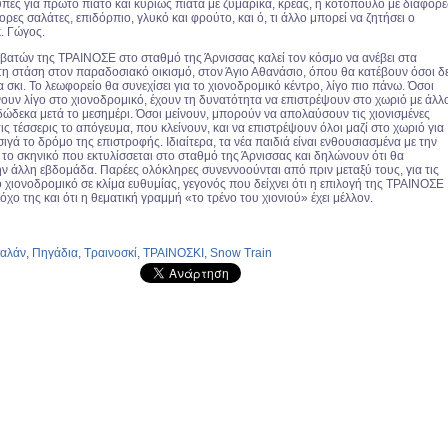
πες για πρώτο πιάτο και κυρίως πιάτα με ζυμαρικά, κρέας, ή κοτόπουλο με διάφορε
ορες σαλάτες, επιδόρπιο, γλυκό και φρούτο, και ό, τι άλλο μπορεί να ζητήσει ο
κ. Γώγος.
βατών της ΤΡΑΙΝΟΣΕ στο σταθμό της Άρνισσας καλεί τον κόσμο να ανέβει στα
η στάση στον παραδοσιακό οικισμό, στον Άγιο Αθανάσιο, όπου θα κατέβουν όσοι δ
α σκι. Το λεωφορείο θα συνεχίσει για το χιονοδρομικό κέντρο, λίγο πιο πάνω. Όσοι
νουν λίγο στο χιονοδρομικό, έχουν τη δυνατότητα να επιστρέψουν στο χωριό με άλλ
δώδεκα μετά το μεσημέρι. Όσοι μείνουν, μπορούν να απολαύσουν τις χιονισμένες
 τις τέσσερις το απόγευμα, που κλείνουν, και να επιστρέψουν όλοι μαζί στο χωριό για
ιγά το δρόμο της επιστροφής. Ιδιαίτερα, τα νέα παιδιά είναι ενθουσιασμένα με την
 το σκηνικό που εκτυλίσσεται στο σταθμό της Άρνισσας και δηλώνουν ότι θα
ην άλλη εβδομάδα. Παρέες ολόκληρες συνεννοούνται από πριν μεταξύ τους, για τις
ο χιονοδρομικό σε κλίμα ευθυμίας, γεγονός που δείχνει ότι η επιλογή της ΤΡΑΙΝΟΣΕ
τόχο της και ότι η θεματική γραμμή «το τρένο του χιονιού» έχει μέλλον.
σαλάν
,
Πηγάδια
,
Τραινοσκί
,
ΤΡΑΙΝΟΣΚΙ
,
Snow Train