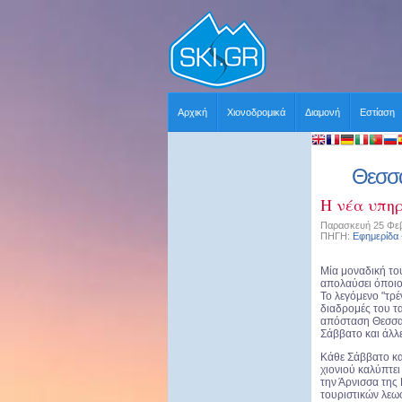
Αρχική
Χιονοδρομικά
Διαμονή
Εστίαση
Θεσσα
Η νέα υπη
Παρασκευή 25 Φεβ
ΠΗΓΗ:
Εφημερίδα
Μία μοναδική του
απολαύσει όποιο
Το λεγόμενο "τρέν
διαδρομές του τ
απόσταση Θεσσαλ
Σάββατο και άλλ
Κάθε Σάββατο κα
χιονιού καλύπτει
την Άρνισσα της 
τουριστικών λεω