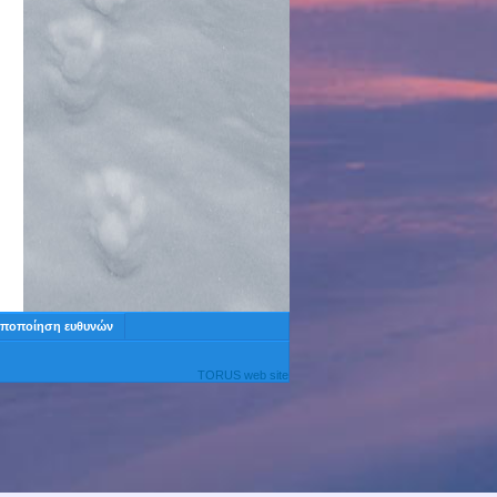
ποποίηση ευθυνών
TORUS web site