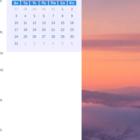
Δε
Τρ
Τε
Πε
Πα
Σα
Κυ
27
28
29
30
31
1
2
3
4
5
6
7
8
9
10
11
12
13
14
15
16
17
18
19
20
21
22
23
ας
24
25
26
27
28
29
30
31
1
2
3
4
5
6
ι
ών
πό
ια
ελ