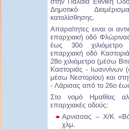
στην Παλαιά Εθνική Οδ
Δημοτικό Διαμέρι
κατολίσθησης.
Απαραίτητες ειναι οι αντ
επαρχιακή οδό Φλώρινας
έως 30ό χιλιόμετρο 
επαρχιακή οδό Καστορι
28ο χιλιόμετρο (μέσω Βιτ
Καστοριάς - Ιωαννίνων (
μέσω Νεστορίου) και στ
- Λάρισας από το 26ο έως
Στο νομό Ημαθίας αλυ
επαρχιακές οδούς:
Αρνισσας – Χ/Κ «Β
χλμ.