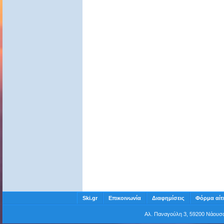
Ski.gr
Επικοινωνία
Διαφημίσεις
Φόρμα αίτ
Αλ. Παναγούλη 3, 59200 Νάου