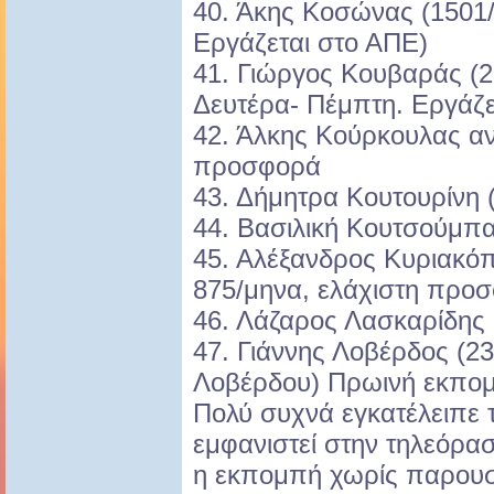
40. Άκης Κοσώνας (1501
Εργάζεται στο ΑΠΕ)
41. Γιώργος Κουβαράς (
Δευτέρα- Πέμπτη. Εργάζε
42. Άλκης Κούρκουλας αν
προσφορά
43. Δήμητρα Κουτουρίνη 
44. Βασιλική Κουτσούμπα
45. Αλέξανδρος Κυριακό
875/μηνα, ελάχιστη προ
46. Λάζαρος Λασκαρίδης 
47. Γιάννης Λοβέρδος (
Λοβέρδου) Πρωινή εκπομ
Πολύ συχνά εγκατέλειπε 
εμφανιστεί στην τηλεόρα
η εκπομπή χωρίς παρουσ