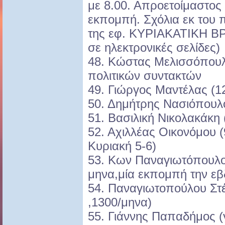
με 8.00. Απροετοίμαστος 
εκπομπή. Σχόλια εκ του π
της εφ. ΚΥΡΙΑΚΑΤΙΚΗ ΒΡ
σε ηλεκτρονικές σελίδες)
48. Κώστας Μελισσόπουλ
πολιτικών συντακτών
49. Γιώργος Μαντέλας 
50. Δημήτρης Νασιόπουλο
51. Βασιλική Νικολακάκη
52. Αχιλλέας Οικονόμου 
Κυριακή 5-6)
53. Κων Παναγιωτόπουλος
μηνα,μία εκπομπή την ε
54. Παναγιωτοπούλου Στ
,1300/μηνα)
55. Γιάννης Παπαδήμος (