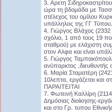
3. Αρετη Σιδηροκαστρίτο
ώρα τη βδομάδα με Τασσι
στέλεχος του ομίλου Κυρι
υπάλληλος της ΓΓ Τύπου
4. Γιώργος Βλάχος (2332 
σχόλιο, 1 από τους 19 πο
σταθμού) με ελάχιστη συμ
στον Αλφα και είναι υπά
5. Γιώργος Ταμπακόπουλ
ανύπαρκτος ,διευθυντής 
6. Μαρία Σταματέρη (242
10λεπτα, εργάζεται και σ
ΠΑΡΑΙΤΕΙΤΑΙ
7. Φωτεινή Καλλίρη (2114
Δημόσιας διοίκησης-εργ
και στο Γρ. τυπου Εθνικ