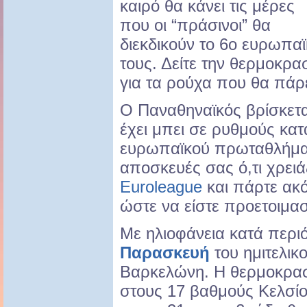
καιρό θα κάνει τις μέρες
που οι “πράσινοι” θα
διεκδικούν το 6ο ευρωπαϊ
τους. Δείτε την θερμοκρα
για τα ρούχα που θα πάρε
Ο Παναθηναϊκός βρίσκετ
έχει μπει σε ρυθμούς κα
ευρωπαϊκού πρωταθλήματ
αποσκευές σας ό,τι χρειάζ
Euroleague
και πάρτε ακό
ώστε να είστε προετοιμασ
Με ηλιοφάνεια κατά περι
Παρασκευή
του ημιτελικ
Βαρκελώνη. Η θερμοκρασί
στους 17 βαθμούς Κελσίο