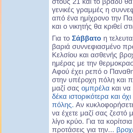
στους 21 και το βράδυ θα
γενικές γραμμές η συννεφ
από ένα ημίχρονο την Π
και ο νικητής θα κριθεί στ
Για το
Σάββατο
η τελευτα
βαριά συννεφιασμένο πρ
Κελσίου και ασθενής βρο
ημέρας με την θερμοκρασ
Αφού έχει ρεπό ο Παναθη
στην υπέροχη πόλη και π
μαζί σας
ομπρέλα
και να
δέκα ιστορικότερα και όχι
πόλης.
Αν κυκλοφορήσετε 
να έχετε μαζί σας ζεστό
λίγο κρύο. Για τα κορίτσια 
προτάσεις για την...
βροχ