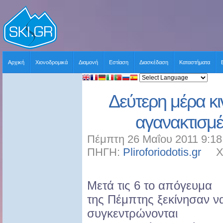
Αρχική
Χιονοδρομικά
Διαμονή
Εστίαση
Διασκέδαση
Καταστήματα
Δεύτερη μέρα κ
αγανακτισμ
Πέμπτη 26 Μαΐου 2011 9:18
ΠΗΓΗ:
Pliroforiodotis.gr
ΧΡΗ
Μετά τις 6 το απόγευμα
της Πέμπτης ξεκίνησαν ν
συγκεντρώνονται