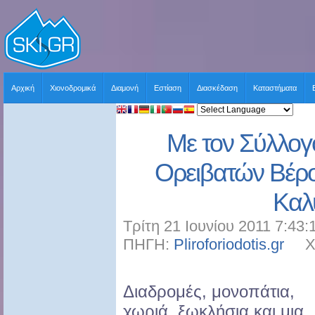
Αρχική
Χιονοδρομικά
Διαμονή
Εστίαση
Διασκέδαση
Καταστήματα
Με τον Σύλλο
Ορειβατών Βέρο
Κα
Τρίτη 21 Ιουνίου 2011 7:43:
ΠΗΓΗ:
Pliroforiodotis.gr
ΧΡΗ
Διαδρομές, μονοπάτια,
χωριά, ξωκλήσια και μια