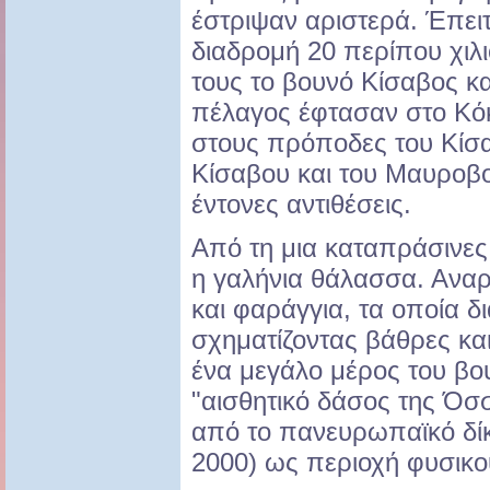
έστριψαν αριστερά. Έπει
διαδρομή 20 περίπου χιλ
τους το βουνό Κίσαβος κα
πέλαγος έφτασαν στο Κόκ
στους πρόποδες του Κίσα
Κίσαβου και του Μαυροβο
έντονες αντιθέσεις.
Από τη μια καταπράσινες
η γαλήνια θάλασσα. Αναρ
και φαράγγια, τα οποία δ
σχηματίζοντας βάθρες κα
ένα μεγάλο μέρος του βου
"αισθητικό δάσος της Όσ
από το πανευρωπαϊκό δίκ
2000) ως περιοχή φυσικο