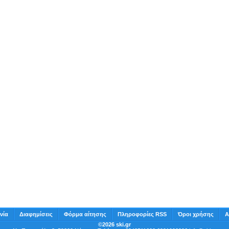
νία
Διαφημίσεις
Φόρμα αίτησης
Πληροφορίες RSS
Όροι χρήσης
Α
©2026 ski.gr