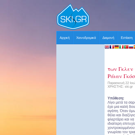
Αρχική
Χιονοδρομικά
Διαμονή
Εστίαση
των Γκλεν 
Ράιαν Γκόσ
Παρασκευή 22 Ιουλ
ΧΡΗΣΤΗΣ: ski.gr
Υπόθεση:
Λίγο μετά τα σαρ
έχει μια καλή δο
αγάπη. Όταν όμως
θέλει και διαζύγ
φλερτάρει και να
ιδιαίτερη επιτυχ
χοντροκομμένου 
γνωρίσει τον τρι