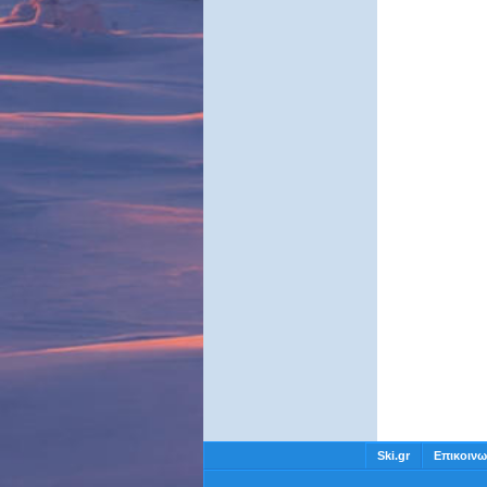
Ski.gr
Επικοινω