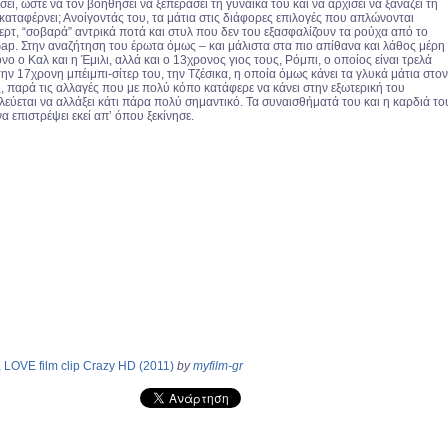
ει, ώστε να τον βοηθήσει να ξεπεράσει τη γυναίκα του και να αρχίσει να ξαναζεί τη
καταφέρνει; Ανοίγοντάς του, τα μάτια στις διάφορες επιλογές που απλώνονται
ερτ, “σοβαρά” αντρικά ποτά και στυλ που δεν του εξασφαλίζουν τα ρούχα από το
ap. Στην αναζήτηση του έρωτα όμως – και μάλιστα στα πιο απίθανα και λάθος μέρη
όνο ο Καλ και η Έμιλι, αλλά και ο 13χρονος γιος τους, Ρόμπι, ο οποίος είναι τρελά
ην 17χρονη μπέιμπι-σίτερ του, την Τζέσικα, η οποία όμως κάνει τα γλυκά μάτια στον
, παρά τις αλλαγές που με πολύ κόπο κατάφερε να κάνει στην εξωτερική του
εύεται να αλλάξει κάτι πάρα πολύ σημαντικό. Τα συναισθήματά του και η καρδιά το
 επιστρέψει εκεί απ’ όπου ξεκίνησε.
LOVE film clip Crazy HD (2011)
by
myfilm-gr