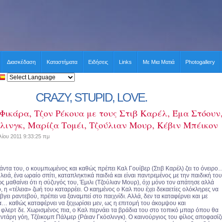
Διασκέδαση
Καταστήματα
Ειδήσεις
Links
Με Μια Ματιά
Photogallery
CRAZY, STUPID, LOVE.
Φικάρα, Τζον Ρέκουα με τους Στιβ Καρέλ, Έμα Στόουν
λινγκ, Μαρίζα Τομέι, Τζούλιαν Μουρ, Κέβιν Μπέικον
ίου 2011 9:33:25 πμ
άντα του, ο κουμπωμένος και καθώς πρέπει Καλ Γουίβερ (Στιβ Καρέλ) ζει το όνειρο
υλειά, ένα ωραίο σπίτι, καταπληκτικά παιδιά και είναι παντρεμένος με την παιδική του
 μαθαίνει ότι η σύζυγός του, Έμιλι (Τζούλιαν Μουρ), όχι μόνο τον απάτησε αλλά
ιο, η «τέλεια» ζωή του καταρρέει. Ο καημένος ο Καλ που έχει δεκαετίες ολόκληρες να
 βγει ραντεβού, πρέπει να ξαναμπεί στο παιχνίδι. Αλλά, δεν τα καταφέρνει και με
ία… καθώς καταφέρνει να ξεχωρίσει μεν, ως η επιτομή του άκομψου και
φλερτ δε. Χωρισμένος πια, ο Καλ περνάει τα βράδια του στο τοπικό μπαρ όπου θα
αντάρη γόη, Τζέικομπ Πάλμερ (Ράιαν Γκόσλινγκ). Ο καινούργιος του φίλος αποφασίζ