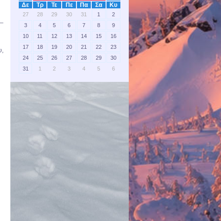
Δε
Τρ
Τε
Πε
Πα
Σα
Κυ
27
28
29
30
31
1
2
 –
3
4
5
6
7
8
9
10
11
12
13
14
15
16
17
18
19
20
21
22
23
υ,
24
25
26
27
28
29
30
31
1
2
3
4
5
6