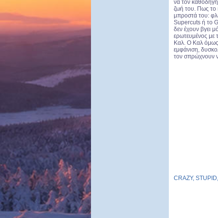
να τον καθοδηγήσ
ζωή του. Πως το 
μπροστά του: φλ
Supercuts ή το G
δεν έχουν βγει μ
ερωτευμένος με τ
Καλ. Ο Καλ όμως
εμφάνιση, δυσκολ
τον σπρώχνουν να
CRAZY, STUPID, 