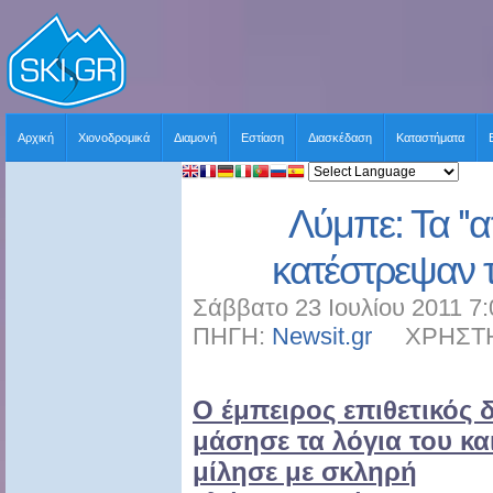
Αρχική
Χιονοδρομικά
Διαμονή
Εστίαση
Διασκέδαση
Καταστήματα
Λύμπε: Τα ''
κατέστρεψαν 
Σάββατο 23 Ιουλίου 2011 7:
ΠΗΓΗ:
Newsit.gr
ΧΡΗΣΤΗΣ:
Ο έμπειρος επιθετικός 
μάσησε τα λόγια του κα
μίλησε με σκληρή