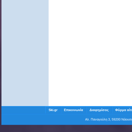
Ski.gr
Επικοινωνία
Διαφημίσεις
Φόρμα αίτ
Αλ. Παναγούλη 3, 59200 Νάου