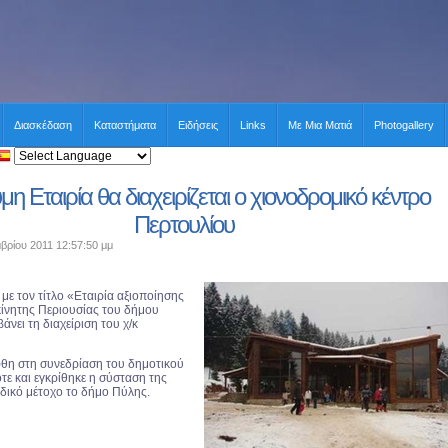
Διασκέδαση
Καταστήματα
Ειδήσεις
Links
Με Μια Ματιά
Photogallery
η Εταιρία θα διαχειρίζεται ο χιονοδρομικό κέντρο
Περτουλίου
βρίου 2011 12:57:50 μμ
με τον τίτλο «Εταιρία αξιοποίησης
κίνητης Περιουσίας του δήμου
νει τη διαχείριση του χ/κ
θη στη συνεδρίαση του δημοτικού
τε και εγκρίθηκε η σύσταση της
αδικό μέτοχο το δήμο Πύλης.