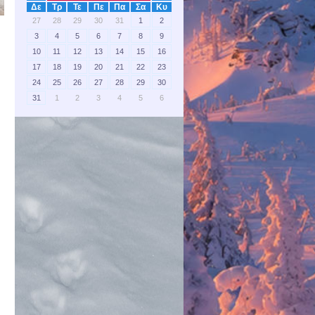
Δε
Τρ
Τε
Πε
Πα
Σα
Κυ
27
28
29
30
31
1
2
3
4
5
6
7
8
9
10
11
12
13
14
15
16
17
18
19
20
21
22
23
24
25
26
27
28
29
30
31
1
2
3
4
5
6