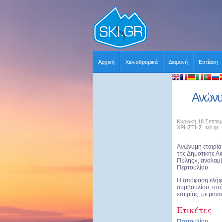
Αρχική
Χιονοδρομικά
Διαμονή
Εστίαση
Ανώνυμ
Κυριακή 18 Σεπτεμ
ΧΡΗΣΤΗΣ: ski.gr
Ανώνυμη εταιρία 
της Δημοτικής Α
Πύλης», αναλαμβά
Περτουλίου.
Η απόφαση ελήφ
συμβουλίου, οπό
εταιρίας, με μον
Ετικέτες
Περτουλίου
,