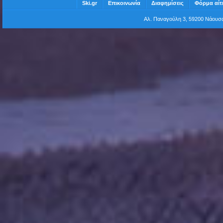
Ski.gr
Επικοινωνία
Διαφημίσεις
Φόρμα αίτ
Αλ. Παναγούλη 3, 59200 Νάου