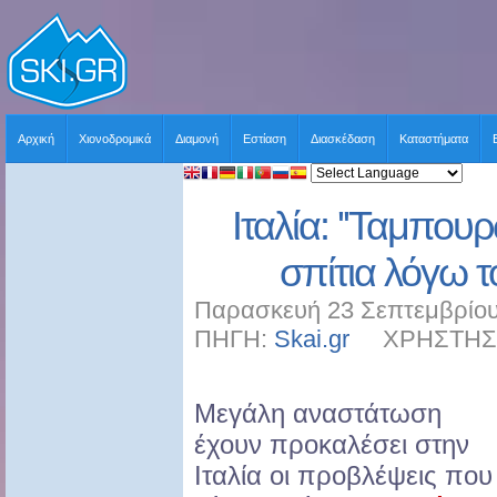
Αρχική
Χιονοδρομικά
Διαμονή
Εστίαση
Διασκέδαση
Καταστήματα
Ιταλία: ''Ταμπου
σπίτια λόγω 
Παρασκευή 23 Σεπτεμβρίου
ΠΗΓΗ:
Skai.gr
ΧΡΗΣΤΗΣ: s
Μεγάλη αναστάτωση
έχουν προκαλέσει στην
Ιταλία οι προβλέψεις που