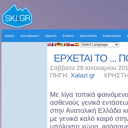
Αρχική
Χιονοδρομικά
Διαμονή
Εστίαση
Διασκέδαση
Καταστήματα
ΕΡΧΕΤΑΙ ΤΟ ... 
Σάββατο 28 Ιανουαρίου 201
ΠΗΓΗ:
Xalazi.gr
ΧΡΗΣΤΗΣ:
Με λίγα τοπικά φαινόμεν
ασθενούς γενικά εντάσε
στην Ανατολική Ελλάδα κ
με γενικά καλό καιρό στη
υπόλοιπη χώρα, φτάσαμ