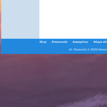
Ski.gr
Επικοινωνία
Διαφημίσεις
Φόρμα αίτ
Αλ. Παναγούλη 3, 59200 Νάου