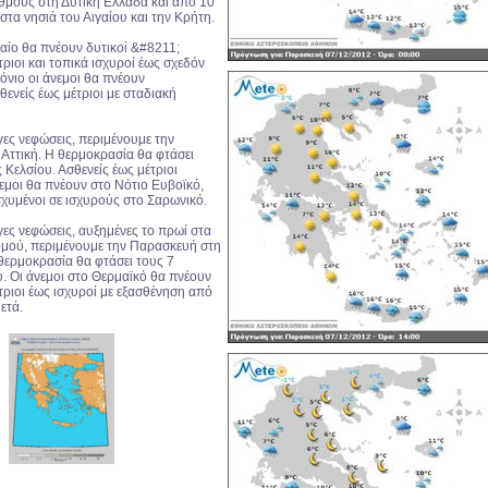
θμούς στη Δυτική Ελλάδα και από 10
τα νησιά του Αιγαίου και την Κρήτη.
γαίο θα πνέουν δυτικοί &#8211;
τριοι και τοπικά ισχυροί έως σχεδόν
Ιόνιο οι άνεμοι θα πνέουν
θενείς έως μέτριοι με σταδιακή
γες νεφώσεις, περιμένουμε την
Αττική. Η θερμοκρασία θα φτάσει
Κελσίου. Ασθενείς έως μέτριοι
εμοι θα πνέουν στο Νότιο Ευβοϊκό,
σχυμένοι σε ισχυρούς στο Σαρωνικό.
γες νεφώσεις, αυξημένες το πρωί στα
ομού, περιμένουμε την Παρασκευή στη
θερμοκρασία θα φτάσει τους 7
. Οι άνεμοι στο Θερμαϊκό θα πνέουν
τριοι έως ισχυροί με εξασθένηση από
ετά.