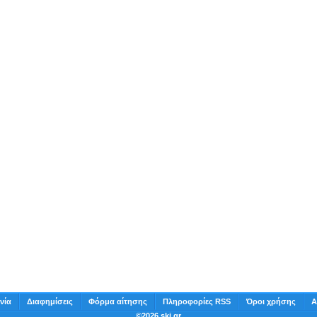
νία
Διαφημίσεις
Φόρμα αίτησης
Πληροφορίες RSS
Όροι χρήσης
Α
©2026 ski.gr