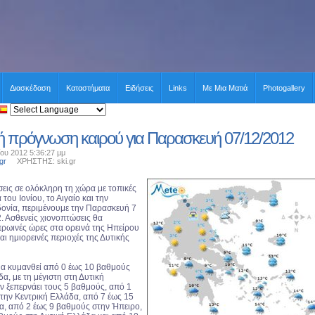
Διασκέδαση
Καταστήματα
Ειδήσεις
Links
Με Μια Ματιά
Photogallery
κή πρόγνωση καιρού για Παρασκευή 07/12/2012
ου 2012 5:36:27 μμ
gr
ΧΡΗΣΤΗΣ: ski.gr
εις σε ολόκληρη τη χώρα με τοπικές
του Ιονίου, το Αιγαίο και την
ονία, περιμένουμε την Παρασκευή 7
. Ασθενείς χιονοπτώσεις θα
πρωινές ώρες στα ορεινά της Ηπείρου
και ημιορεινές περιοχές της Δυτικής
α κυμανθεί από 0 έως 10 βαθμούς
α, με τη μέγιστη στη Δυτική
ν ξεπερνάει τους 5 βαθμούς, από 1
την Κεντρική Ελλάδα, από 7 έως 15
α, από 2 έως 9 βαθμούς στην Ήπειρο,