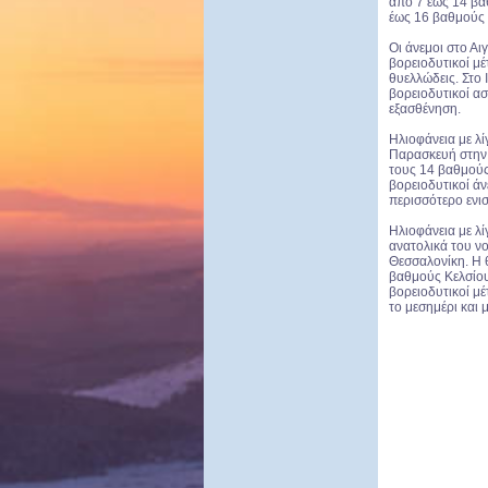
από 7 έως 14 βα
έως 16 βαθμούς σ
Οι άνεμοι στο Αι
βορειοδυτικοί μέ
θυελλώδεις. Στο 
βορειοδυτικοί ασ
εξασθένηση.
Ηλιοφάνεια με λί
Παρασκευή στην 
τους 14 βαθμούς 
βορειοδυτικοί άν
περισσότερο ενι
Ηλιοφάνεια με λί
ανατολικά του ν
Θεσσαλονίκη. Η 
βαθμούς Κελσίου
βορειοδυτικοί μέ
το μεσημέρι και μ