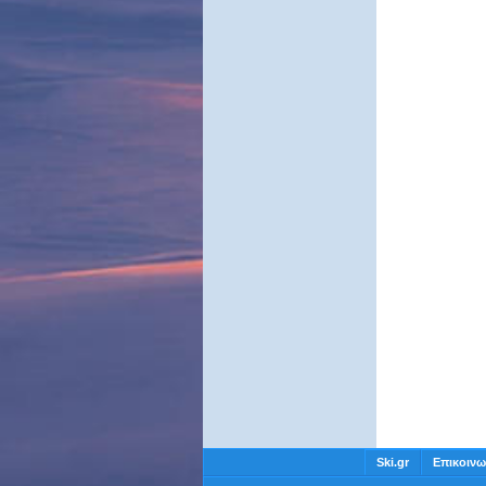
Ski.gr
Επικοινω