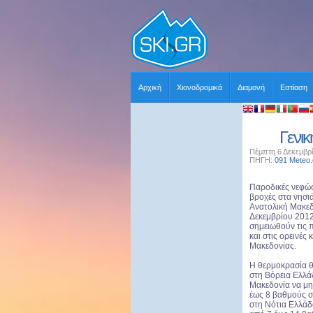
Αρχική
Χιονοδρομικά
Διαμονή
Εστίαση
Γενι
Πέμπτη 6 Δεκεμβρί
ΠΗΓΗ:
091 Meteo.
Παροδικές νεφώσ
βροχές στα νησιά 
Ανατολική Μακεδ
Δεκεμβρίου 2012
σημειωθούν τις 
και στις ορεινές 
Μακεδονίας.
Η θερμοκρασία θ
στη Βόρεια Ελλάδ
Μακεδονία να μη
έως 8 βαθμούς σ
στη Νότια Ελλάδ