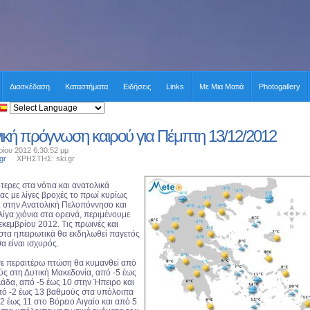
Διασκέδαση
Καταστήματα
Ειδήσεις
Links
Με Μια Ματιά
Photogallery
ική πρόγνωση καιρού για Πέμπτη 13/12/2012
ρίου 2012 6:30:52 μμ
gr
ΧΡΗΣΤΗΣ: ski.gr
ερες στα νότια και ανατολικά
ας με λίγες βροχές το πρωί κυρίως
ο, στην Ανατολική Πελοπόννησο και
λίγα χιόνια στα ορεινά, περιμένουμε
εκεμβρίου 2012. Τις πρωινές και
 στα ηπειρωτικά θα εκδηλωθεί παγετός
α είναι ισχυρός.
ε περαιτέρω πτώση θα κυμανθεί από
ύς στη Δυτική Μακεδονία, από -5 έως
λάδα, από -5 έως 10 στην Ήπειρο και
πό -2 έως 13 βαθμούς στα υπόλοιπα
2 έως 11 στο Βόρειο Αιγαίο και από 5