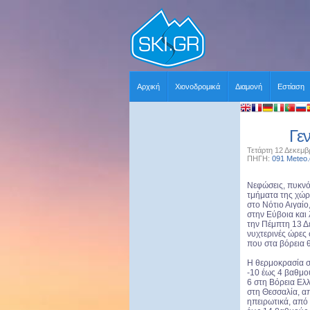
Αρχική
Χιονοδρομικά
Διαμονή
Εστίαση
Γεν
Τετάρτη 12 Δεκεμβ
ΠΗΓΗ:
091 Meteo.
Νεφώσεις, πυκνότ
τμήματα της χώρ
στο Νότιο Αιγαί
στην Εύβοια και 
την Πέμπτη 13 Δ
νυχτερινές ώρες
που στα βόρεια θ
Η θερμοκρασία σ
-10 έως 4 βαθμο
6 στη Βόρεια Ελ
στη Θεσσαλία, α
ηπειρωτικά, από 