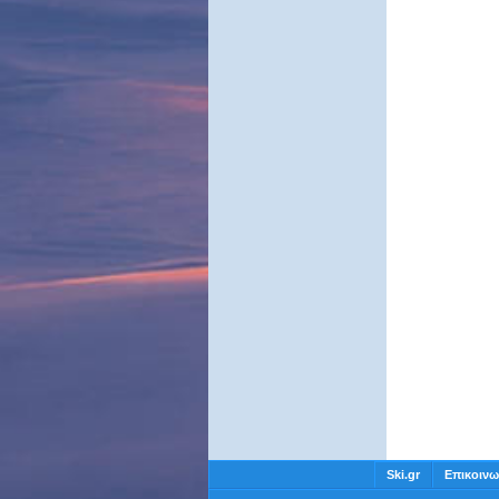
Ski.gr
Επικοινω