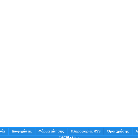
νία
Διαφημίσεις
Φόρμα αίτησης
Πληροφορίες RSS
Όροι χρήσης
Α
©2026 ski.gr