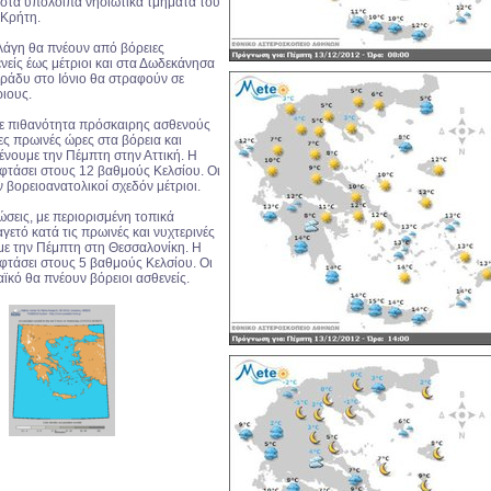
στα υπόλοιπα νησιωτικά τμήματα του
 Κρήτη.
ελάγη θα πνέουν από βόρειες
νείς έως μέτριοι και στα Δωδεκάνησα
βράδυ στο Ιόνιο θα στραφούν σε
ριους.
με πιθανότητα πρόσκαιρης ασθενούς
ες πρωινές ώρες στα βόρεια και
ένουμε την Πέμπτη στην Αττική. Η
φτάσει στους 12 βαθμούς Κελσίου. Οι
 βορειοανατολικοί σχεδόν μέτριοι.
ώσεις, με περιορισμένη τοπικά
γετό κατά τις πρωινές και νυχτερινές
με την Πέμπτη στη Θεσσαλονίκη. Η
φτάσει στους 5 βαθμούς Κελσίου. Οι
ϊκό θα πνέουν βόρειοι ασθενείς.