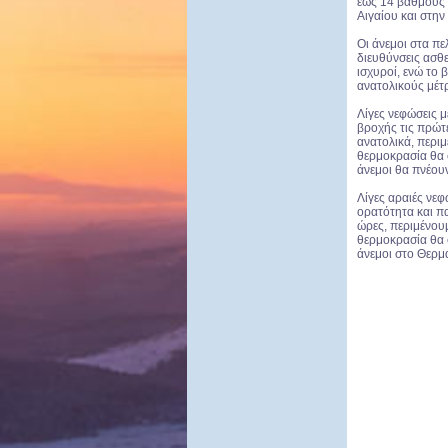
έως 14 βαθμούς 
Αιγαίου και στην
Οι άνεμοι στα π
διευθύνσεις ασθε
ισχυροί, ενώ το 
ανατολικούς μέτ
Λίγες νεφώσεις 
βροχής τις πρώτ
ανατολικά, περιμ
θερμοκρασία θα 
άνεμοι θα πνέουν
Λίγες αραιές νεφ
ορατότητα και πα
ώρες, περιμένου
θερμοκρασία θα 
άνεμοι στο Θερμα