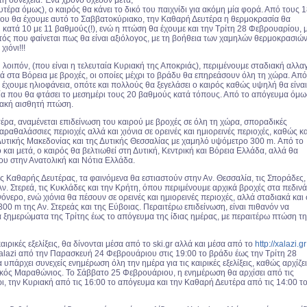
η συνέχεια. Ένα χρόνο σχεδόν μετά,
τέρα όμως), ο καιρός θα κάνει το δικό του παιχνίδι για ακόμη μία φορά. Από τους 
ου θα έχουμε αυτό το Σαββατοκύριακο, την Καθαρή Δευτέρα η θερμοκρασία θα
κατά 10 με 11 βαθμούς(!), ενώ η πτώση θα έχουμε και την Τρίτη 28 Φεβρουαρίου, 
τός που φαίνεται πως θα είναι αξιόλογος, με τη βοήθεια των χαμηλών θερμοκρασιώ
χιόνι!!!
λοιπόν, (που είναι η τελευταία Κυριακή της Αποκριάς), περιμένουμε σταδιακή αλλα
ά στα Βόρεια με βροχές, οι οποίες μέχρι το βράδυ θα επηρεάσουν όλη τη χώρα. Από
έχουμε ηλιοφάνεια, oπότε και πολλούς θα ξεγελάσει ο καιρός καθώς υψηλή θα είναι
ία που θα φτάσει το μεσημέρι τους 20 βαθμούς κατά τόπους. Από το απόγευμα όμω
ιακή αισθητή πτώση.
έρα, αναμένεται επιδείνωση του καιρού με βροχές σε όλη τη χώρα, σποραδικές
παραθαλάσσιες περιοχές αλλά και χιόνια σε ορεινές και ημιορεινές περιοχές, καθώς κα
 Δυτικής Μακεδονίας και της Δυτικής Θεσσαλίας με χαμηλό υψόμετρο 300 m. Από το
και μετά, ο καιρός θα βελτιωθεί στη Δυτική, Κεντρική και Βόρεια Ελλάδα, αλλά θα
έου στην Ανατολική και Νότια Ελλάδα.
ς Καθαρής Δευτέρας, τα φαινόμενα θα εστιαστούν στην Αν. Θεσσαλία, τις Σποράδες,
Αν. Στερεά, τις Κυκλάδες και την Κρήτη, όπου περιμένουμε αρχικά βροχές στα πεδινά
νόνερο, ενώ χιόνια θα πέσουν σε ορεινές και ημιορεινές περιοχές, αλλά σταδιακά και 
300 m της Αν. Στερεάς και της Εύβοιας. Περαιτέρω επιδείνωση, είναι πιθανόν να
α ξημερώματα της Τρίτης έως το απόγευμα της ίδιας ημέρας, με περαιτέρω πτώση τ
αιρικές εξελίξεις, θα δίνονται μέσα από το ski.gr αλλά και μέσα από το
http://xalazi.gr
alazi από την Παρασκευή 24 Φεβρουάριου στις 19:00 το βράδυ έως την Τρίτη 28
υπάρχει συνεχείς ενημέρωση όλη την ημέρα για τις καιρικές εξελίξεις, καθώς αρχίζει
ικός Μαραθώνιος. Το Σάββατο 25 Φεβρουάριου, η ενημέρωση θα αρχίσει από τις
ι, την Κυριακή από τις 16:00 το απόγευμα και την Καθαρή Δευτέρα από τις 14:00 τ