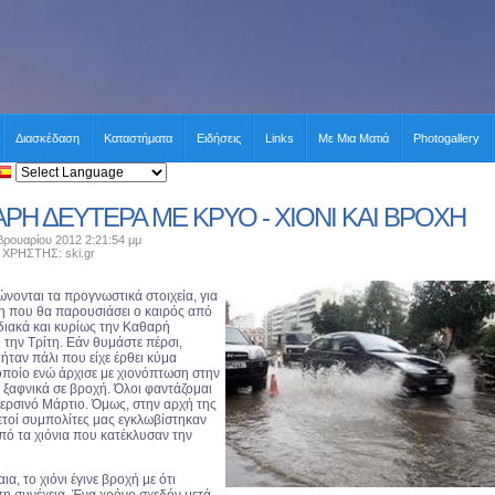
Διασκέδαση
Καταστήματα
Ειδήσεις
Links
Με Μια Ματιά
Photogallery
ΡΗ ΔΕΥΤΕΡΑ ΜΕ ΚΡΥΟ - ΧΙΟΝΙ ΚΑΙ ΒΡΟΧΗ
ρουαρίου 2012 2:21:54 μμ
ΡΗΣΤΗΣ: ski.gr
ώνονται τα προγνωστικά στοιχεία, για
ση που θα παρουσιάσει ο καιρός από
διακά και κυρίως την Καθαρή
 την Τρίτη. Εάν θυμάστε πέρσι,
ήταν πάλι που είχε έρθει κύμα
οποίο ενώ άρχισε με χιονόπτωση στην
 ξαφνικά σε βροχή. Όλοι φαντάζομαι
ερσινό Μάρτιο. Όμως, στην αρχή της
ετοί συμπολίτες μας εγκλωβίστηκαν
ό τα χιόνια που κατέκλυσαν την
ια, το χιόνι έγινε βροχή με ότι