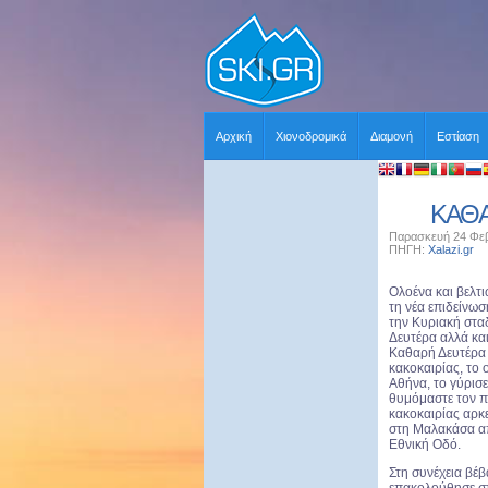
Αρχική
Χιονοδρομικά
Διαμονή
Εστίαση
ΚΑΘΑ
Παρασκευή 24 Φεβ
ΠΗΓΗ:
Xalazi.gr
Χ
Ολοένα και βελτι
τη νέα επιδείνω
την Κυριακή στα
Δευτέρα αλλά και
Καθαρή Δευτέρα 
κακοκαιρίας, το 
Αθήνα, το γύρισε
θυμόμαστε τον π
κακοκαιρίας αρκ
στη Μαλακάσα απ
Εθνική Οδό.
Στη συνέχεια βέβα