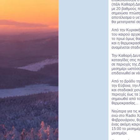
επακολούθησε στ
(πάλι Καθαρή Δευ
με 20 βαθμούς π
σημειώσει πτώση 
αποτέλεσμα ο υε
θα μετατραπεί σε 
Από την Κυριακή 
του καιρού αρχικ
το πρωί όμως θα 
και η θερμοκρασ
αναμένεται σταδ
Την Καθαρή Δευτ
καταιγίδες στις 
σε περιοχές της
μεσημέρι ωστόσο 
επιδεινωθεί εκ ν
Από το βράδυ τη
την Εύβοια, την 
και σταδιακά χιο
περιοχές έως τα 
σημειωθεί από τ
θερμοκρασίας...
Νεώτερα για τις κ
ενώ στο Radio X
Φεβρουάριου, θα 
ένας ακόμη καιρ
15:00 το μεσημέρ
μεσημέρι.