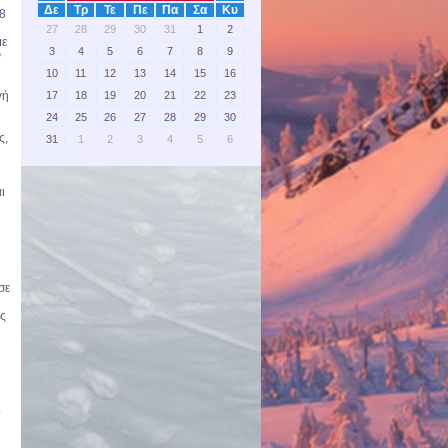
Δε
Τρ
Τε
Πε
Πα
Σα
Κυ
18
27
28
29
30
31
1
2
με
3
4
5
6
7
8
9
ν
10
11
12
13
14
15
16
17
18
19
20
21
22
23
γή
24
25
26
27
28
29
30
ς,
31
1
2
3
4
5
6
ι
σε
ης
ο