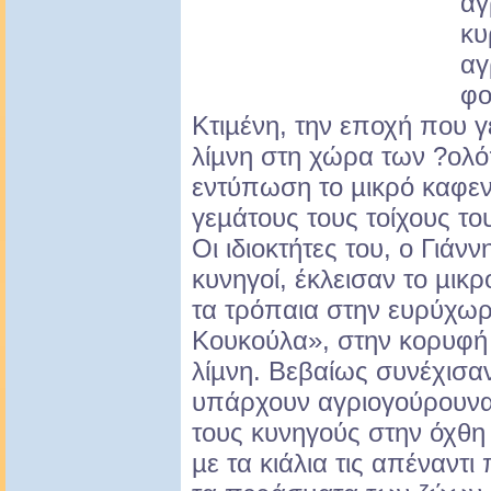
αγ
κυ
αγ
φο
Κτιµένη, την εποχή που γ
λίµνη στη χώρα των ?ολό
εντύπωση το µικρό καφεν
γεµάτους τους τοίχους το
Οι ιδιοκτήτες του, ο Γιάνν
κυνηγοί, έκλεισαν το µικ
τα τρόπαια στην ευρύχω
Κουκούλα», στην κορυφή 
λίµνη. Βεβαίως συνέχισαν
υπάρχουν αγριογούρουνα
τους κυνηγούς στην όχθη
µε τα κιάλια τις απέναντι