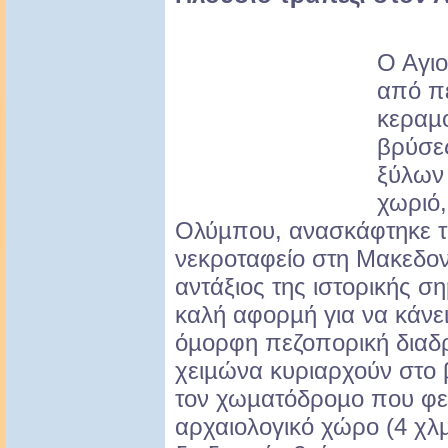
Ο Αγιο
από πέ
κεραµο
βρύσε
ξύλων 
χωριό,
Ολύµπου, ανασκάφτηκε τ
νεκροταφείο στη Μακεδον
αντάξιος της ιστορικής ση
καλή αφορµή για να κάνε
όµορφη πεζοπορική διαδ
χειµώνα κυριαρχούν στο 
τον χωµατόδροµο που φεύ
αρχαιολογικό χώρο (4 χλµ