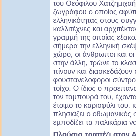
του Θεόφιλου Χατζηµιχα
ζωγράφου ο οποίος αφύπν
ελληνικότητας στους συγγ
καλλιτέχνες και αρχιτέκτο
γραµµή της οποίας εξακολ
σήµερα την ελληνική σκέψ
χώρο, οι άνθρωποι και οι
στην άλλη, τρώνε το κλασι
πίνουν και διασκεδάζουν 
φουστανελοφόροι σύντρο
τοίχο. Ο ίδιος ο προεπαν
τον ταµπουρά του, έχοντ
έτοιµο το καριοφύλι του, 
πλησιάζει ο οθωµανικός 
εµποδίζει τα παλικάρια να
Πλούσιο τραπέζι
στον Α