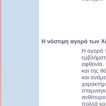
Η νόστιµη αγορά
των Χ
Η αγορά 
εµβλήµατ
αφθονία. 
και της 
και ανάµε
χαρακτηρι
σταµναγκά
ανθότυρο,
πολλά κρ