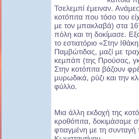
Τσελεµπί έµειναν. Ανάµεσ
κοτόπιτα που τόσο του εί
µε τον µπακλαβά) στα 16
πόλη και τη δοκίµασε. Εξα
το εστιατόριο «Στην Ιθάκη
Παµβώτιδας, µαζί µε τρα
κεµπάπ (της Προύσας, γκεσ
Στην κοτόπιτα βάζουν φρ
µυρωδικά, ρύζι και την κλ
φύλλο.
Μια άλλη εκδοχή της κοτό
κροθόπιτα, δοκιµάσαµε σ
φτιαγµένη µε τη συνταγή 
Κωνσταντίνου.