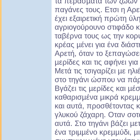
τα περάσµατα των ζώων κ
παγάνες τους. Ετσι η Αρε
έχει εξαιρετική πρώτη ύλη
αγριογούρουνο στιφάδο κα
ταβέρνα τους ως την κορυ
κρέας µένει για ένα διάσ
Αρετή, όταν το ξεπαγώσει
µερίδες και τις αφήνει για
Μετά τις τσιγαρίζει µε ηλι
στο τηγάνι ώσπου να πά
Βγάζει τις µερίδες και µέσ
καθαρισµένα µικρά κρεµµ
και αυτά, προσθέτοντας κα
γλυκού ζάχαρη. Οταν σοτα
αυτά. Στο τηγάνι βάζει µε
ένα τριµµένο κρεµµύδι, µ