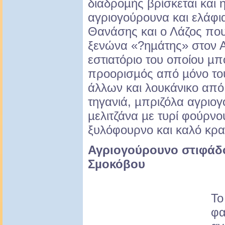
διαδροµής βρίσκεται και 
αγριογούρουνα και ελάφι
Θανάσης και ο Λάζος που
ξενώνα «?ηµάτης» στον Α
εστιατόριο του οποίου µπ
προορισµός από µόνο το
άλλων και λουκάνικο από
τηγανιά, µπριζόλα αγριογ
µελιτζάνα µε τυρί φούρν
ξυλόφουρνο και καλό κρα
Αγριογούρουνο στιφάδο
Σµοκόβου
Το
φα