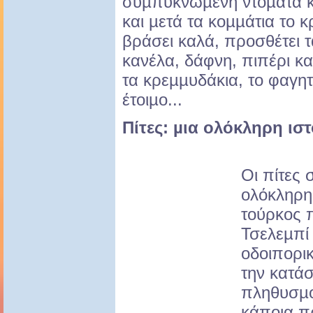
συµπυκνωµένη ντοµάτα κα
και µετά τα κοµµάτια το 
βράσει καλά, προσθέτει τ
κανέλα, δάφνη, πιπέρι κα
τα κρεµµυδάκια, το φαγητ
έτοιµο...
Πίτες: µια ολόκληρη ισ
Οι πίτες 
ολόκληρη
τούρκος 
Τσελεµπί
οδοιπορι
την κατά
πληθυσµο
κάποια π