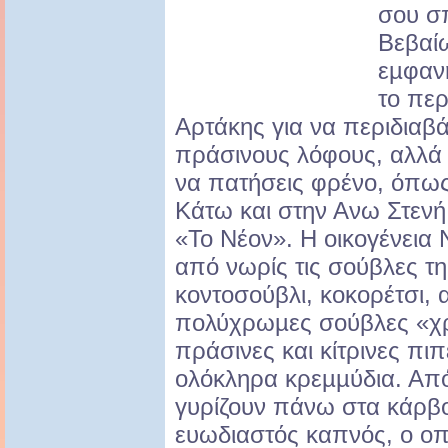
σου σ
Βεβαίω
εµφαν
το περ
Αρτάκης για να περιδιαβ
πράσινους λόφους, αλλά ό
να πατήσεις φρένο, όπως
Κάτω και στην Ανω Στενή
«Το Νέον». Η οικογένεια 
από νωρίς τις σούβλες τ
κοντοσούβλι, κοκορέτσι, 
πολύχρωµες σούβλες «χ
πράσινες και κίτρινες πιπ
ολόκληρα κρεµµύδια. Από
γυρίζουν πάνω στα κάρβο
ευωδιαστός καπνός, ο οπ