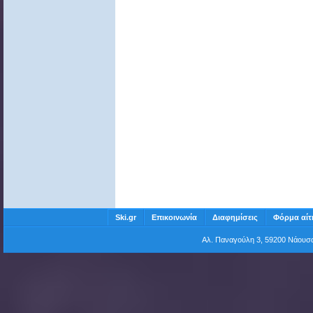
Ski.gr
Επικοινωνία
Διαφημίσεις
Φόρμα αίτ
Αλ. Παναγούλη 3, 59200 Νάου