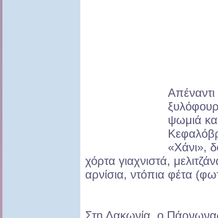
Απέναντι 
ξυλόφουρ
ψωμιά και
Κεφαλόβρ
«Χάνι», δ
χόρτα γιαχνιστά, μελιτζ
αρνίσια, ντόπια φέτα (φω
Στη Λακωνία, ο Πάρνωνας