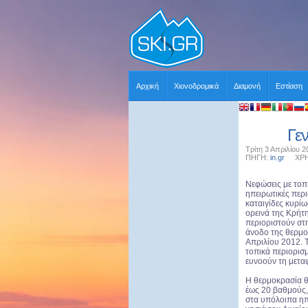
Αρχική
Χιονοδρομικά
Διαμονή
Εστίαση
Γεν
Τρίτη 3 Απριλίου 2
ΠΗΓΗ:
in.gr
ΧΡΗΣΤ
Νεφώσεις με τοπι
ηπειρωτικές περ
καταιγίδες κυρίω
ορεινά της Κρήτ
περιοριστούν στ
άνοδο της θερμο
Απριλίου 2012. Τ
τοπικά περιορισ
ευνοούν τη μετα
Η θερμοκρασία θ
έως 20 βαθμούς,
στα υπόλοιπα ηπ