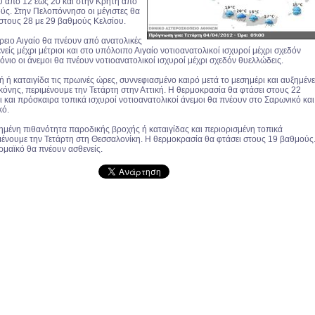
ου από 12 έως 20 και στην Κρήτη από
ύς. Στην Πελοπόννησο οι μέγιστες θα
στους 28 με 29 βαθμούς Κελσίου.
ρειο Αιγαίο θα πνέουν από ανατολικές
νείς μέχρι μέτριοι και στο υπόλοιπο Αιγαίο νοτιοανατολικοί ισχυροί μέχρι σχεδόν
Ιόνιο οι άνεμοι θα πνέουν νοτιοανατολικοί ισχυροί μέχρι σχεδόν θυελλώδεις.
ή καταιγίδα τις πρωινές ώρες, συννεφιασμένο καιρό μετά το μεσημέρι και αυξημέν
κόνης, περιμένουμε την Τετάρτη στην Αττική. Η θερμοκρασία θα φτάσει στους 22
 και πρόσκαιρα τοπικά ισχυροί νοτιοανατολικοί άνεμοι θα πνέουν στο Σαρωνικό και
κό.
ημένη πιθανότητα παροδικής βροχής ή καταιγίδας και περιορισμένη τοπικά
μένουμε την Τετάρτη στη Θεσσαλονίκη. Η θερμοκρασία θα φτάσει στους 19 βαθμούς
ρμαϊκό θα πνέουν ασθενείς.