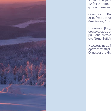
νησιά του Αιγαί
12 έως 27 βαθμο
φτάσουν τοπικά 
Οι άνεμοι στο Βό
διευθύνσεις ασθε
θυελλώδεις. Στο 
Πρόσκαιρη βροχή 
συγκεντρώσεις σ
βαθμούς. Μέτριοι
στο Νότιο Ευβοϊ
Νεφώσεις με αυξ
ορατότητα, περι
Οι άνεμοι στο Θε