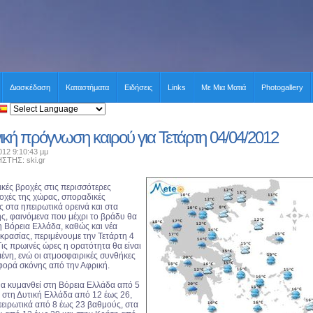
Διασκέδαση
Καταστήματα
Ειδήσεις
Links
Με Μια Ματιά
Photogallery
ική πρόγνωση καιρού για Τετάρτη 04/04/2012
012 9:10:43 μμ
ΗΣ: ski.gr
κές βροχές στις περισσότερες
ιοχές της χώρας, σποραδικές
ς στα ηπειρωτικά ορεινά και στα
ης, φαινόμενα που μέχρι το βράδυ θα
η Βόρεια Ελλάδα, καθώς και νέα
κρασίας, περιμένουμε την Τετάρτη 4
ις πρωινές ώρες η ορατότητα θα είναι
μένη, ενώ οι ατμοσφαιρικές συνθήκες
φορά σκόνης από την Αφρική.
α κυμανθεί στη Βόρεια Ελλάδα από 5
 στη Δυτική Ελλάδα από 12 έως 26,
ειρωτικά από 8 έως 23 βαθμούς, στα