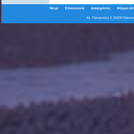
Ski.gr
Επικοινωνία
Διαφημίσεις
Φόρμα αίτ
Αλ. Παναγούλη 3, 59200 Νάου