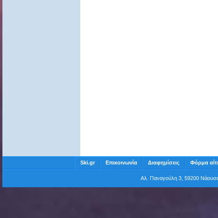
Ski.gr
Επικοινωνία
Διαφημίσεις
Φόρμα αίτ
Αλ. Παναγούλη 3, 59200 Νάου