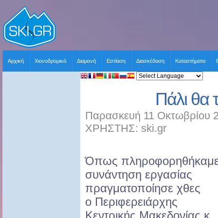
Αρχική
Χιονοδρομικά
Διαμονή
Εστίαση
Διασκέδαση
Καταστήματα
Πάλι θα 
Παρασκευή 11 Οκτωβρίου 2
ΧΡΗΣΤΗΣ: ski.gr
Όπως πληροφορηθήκαμε
συνάντηση εργασίας
πραγματοποίησε χθες
ο
Περιφερειάρχης
Κεντρικής Μακεδονίας κ.