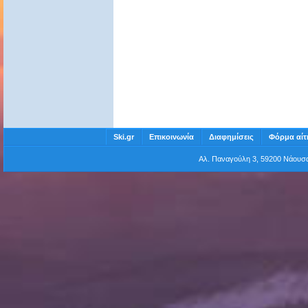
Ski.gr
Επικοινωνία
Διαφημίσεις
Φόρμα αίτ
Αλ. Παναγούλη 3, 59200 Νάου